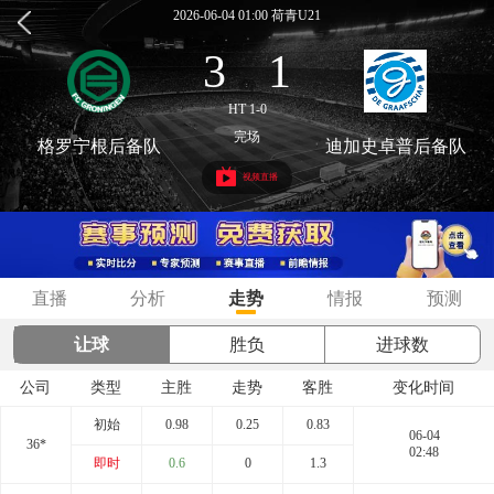
2026-06-04 01:00 荷青U21
3
1
:
HT 1-0
完场
格罗宁根后备队
迪加史卓普后备队
视频直播
直播
分析
走势
情报
预测
让球
胜负
进球数
公司
类型
主胜
走势
客胜
变化时间
初始
0.98
0.25
0.83
06-04
36*
02:48
即时
0.6
0
1.3