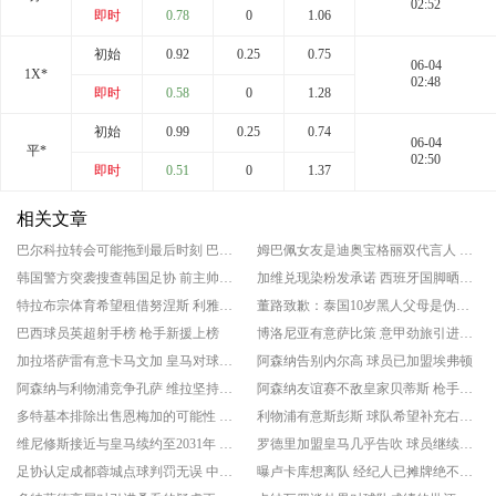
02:52
即时
0.78
0
1.06
初始
0.92
0.25
0.75
06-04
1X*
02:48
即时
0.58
0
1.28
初始
0.99
0.25
0.74
06-04
平*
02:50
即时
0.51
0
1.37
相关文章
巴尔科拉转会可能拖到最后时刻 巴黎圣日耳曼坚持高价立场
姆巴佩女友是迪奥宝格丽双代言人 法国球星正式公开恋情
韩国警方突袭搜查韩国足协 前主帅洪明甫此前遭传唤
加维兑现染粉发承诺 西班牙国脚晒出新造型
特拉布宗体育希望租借努涅斯 利雅得新月愿意让球员离开
董路致歉：泰国10岁黑人父母是伪造的 其年龄也造假
巴西球员英超射手榜 枪手新援上榜
博洛尼亚有意萨比策 意甲劲旅引进球员难度较大
加拉塔萨雷有意卡马文加 皇马对球员离开持开放态度
阿森纳告别内尔高 球员已加盟埃弗顿
阿森纳与利物浦竞争孔萨 维拉坚持高价
阿森纳友谊赛不敌皇家贝蒂斯 枪手遭遇季前赛首败
多特基本排除出售恩梅加的可能性 大黄蜂希望留住主力
利物浦有意斯彭斯 球队希望补充右后卫位置
维尼修斯接近与皇马续约至2031年 球员获得涨薪
罗德里加盟皇马几乎告吹 球员继续寻找其他机会
足协认定成都蓉城点球判罚无误 中超争冠走势未受扰动
曝卢卡库想离队 经纪人已摊牌绝不接受替补定位