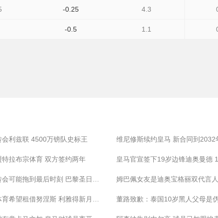
5
-0.25
4.3
-0.5
1.1
会利兹联 4500万镑队史标王
维尼修斯续约皇马 新合同到2032
盟特拉布宗体育 双方签约两年
巴尔科拉转会可能拖到最后时刻 巴黎圣日耳曼坚持高价立场
特拉布宗体育希望租借努涅斯 利雅得新月愿意让球员离开