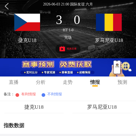
2026-06-03 21:00 国际友谊 六月
3
0
:
HT 1-0
完场
捷克U18
罗马尼亚U18
视频直播
直播
分析
走势
情报
预测
备注：
有利情报
不利情报
捷克U18
罗马尼亚U18
指数数据