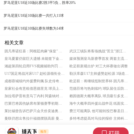
罗马尼亚U18近10场比赛2胜3平5负，胜率20%
罗马尼亚U18近10场比赛一共打入11球
罗马尼亚U18近10场比赛失球数为14球
相关文章
因凡蒂诺狂喜：阿根廷肉麻“保皇” 欧足联态度仍强硬
武汉三镇队将客场挑战“苦主”浙江队 保级关键战
皇马夏窗仍留巨大遗憾 未能签下金球奖中场
媒体预测皇马新赛季首发 两套主流阵型曝光
湘超第四轮启用FVS视频辅助判罚 此前多次出现争议判罚
欧足联新规出炉 对三大杯赛做出调整
U17国足将战河床U17 赵松源领衔全主力出战
勒沃库森U17主帅盛赞赵松源 3场造6球让德甲梯队刮目相看
成都蓉城续约外援费利佩 队史传奇射手留战至2028
欧足联：将继续抵制世界杯 因凡蒂诺此前公开致歉
皇家社会有意租借恩德里克 球员上赛季外租期间表现出色
范德芬将与热刺续约 球队留住后防核心
加拉塔萨雷有意马丁内利 阿森纳对出售球员持开放态度
赖因德斯大概率离队 球员吸引多支球队关注
巴莱巴将因伤缺席布莱顿赛季初期比赛 球员今夏基本不可能离队
海牛大概率四外援出战申花 纸面实力势必大幅提升
莱比锡曾告诉巴萨只会天价卖迪奥曼德 他们当时的回复非常坚决
费兰可能离队 他可能转投巴黎圣日耳曼
曼联仍想出售拉什福德摆脱高薪 曼联转会最新进展
多特考虑提高对马拉的报价 主帅科瓦奇欣赏他快速强壮且直接的球员类型