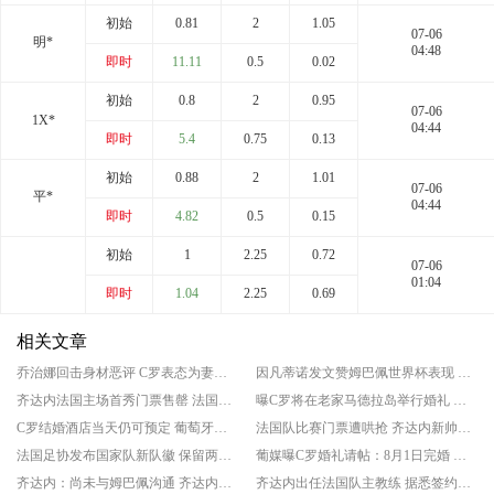
初始
0.81
2
1.05
07-06
明*
04:48
即时
11.11
0.5
0.02
初始
0.8
2
0.95
07-06
1X*
04:44
即时
5.4
0.75
0.13
初始
0.88
2
1.01
07-06
平*
04:44
即时
4.82
0.5
0.15
初始
1
2.25
0.72
07-06
01:04
即时
1.04
2.25
0.69
相关文章
乔治娜回击身材恶评 C罗表态为妻撑腰
因凡蒂诺发文赞姆巴佩世界杯表现 法媒却直接戳破真实意图
齐达内法国主场首秀门票售罄 法国将对阵意大利
曝C罗将在老家马德拉岛举行婚礼 婚期为当地时间8月8日
C罗结婚酒店当天仍可预定 葡萄牙巨星将举行婚礼
法国队比赛门票遭哄抢 齐达内新帅效应显现
法国足协发布国家队新队徽 保留两颗星
葡媒曝C罗婚礼请帖：8月1日完婚 婚礼在葡萄牙
齐达内：尚未与姆巴佩沟通 齐达内正式执教法国队
齐达内出任法国队主教练 据悉签约至2030年6月