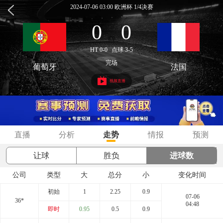
2024-07-06 03:00 欧洲杯 1/4决赛
0
0
:
HT 0-0
点球 3-5
完场
葡萄牙
法国
视频直播
直播
分析
走势
情报
预测
让球
胜负
进球数
公司
类型
大
总分
小
变化时间
初始
1
2.25
0.9
07-06
36*
04:48
即时
0.95
0.5
0.9