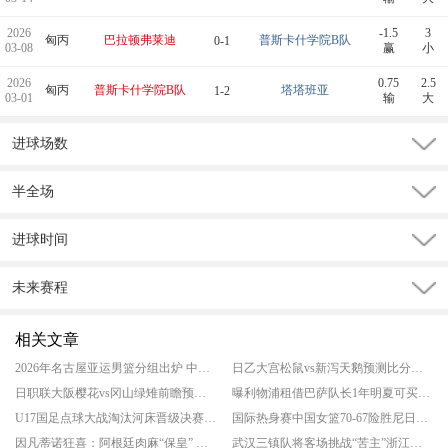
2026
-1.5
3
匈丙
巴拉顿弗莱迪
普斯卡什学院B队
0-1
03-08
赢
小
2026
0.75
2.5
匈丙
普斯卡什学院B队
塔塔班亚
1-2
03-01
输
大
进球场数
半全场
进球时间
未来赛程
相关文章
2026年名古屋亚运男篮分组出炉 中国与菲律宾等同组
日乙大宫松鼠vs新泻天鹅预测比分结果 揭幕战谁先拔头筹
日职联大阪樱花vs冈山绿雉前瞻预测实力分析 升班马客场爆冷良机
曝利物浦租借巴萨队长1年明夏可买断 巴萨队长阿劳霍告别诺坎普
U17国足点球大战淘汰河床晋级决赛 将对阵阿森纳
国际热身赛中国女篮70-67险胜尼日利亚女篮 张子宇24分穆萨15分10板
因凡蒂诺狂喜：阿根廷肉麻“保皇” 欧足联态度仍强硬
武汉三镇队将客场挑战“苦主”浙江队 保级关键战