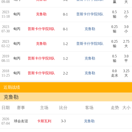
09-08
赢
大
2023
0.5
2.5
匈丙
克鲁勒
普斯卡什学院B队
0-1
11-18
输
小
2023
0.25
3.0
匈丙
普斯卡什学院B队
克鲁勒
0-1
07-30
输
小
2023
0.25
2.75
匈丙
克鲁勒
普斯卡什学院B队
1-2
02-12
输
大
2019
0.5
3.0
匈丙
普斯卡什学院B队
克鲁勒
1-2
08-11
输
平
2018
0.0
3.25
匈丙
普斯卡什学院B队
克鲁勒
2-2
11-25
走水
大
近期战绩
克鲁勒
日期
赛事
主场
比分
客场
走势
大小
2026
球会友谊
卡斯瓦利
3-3
克鲁勒
07-04