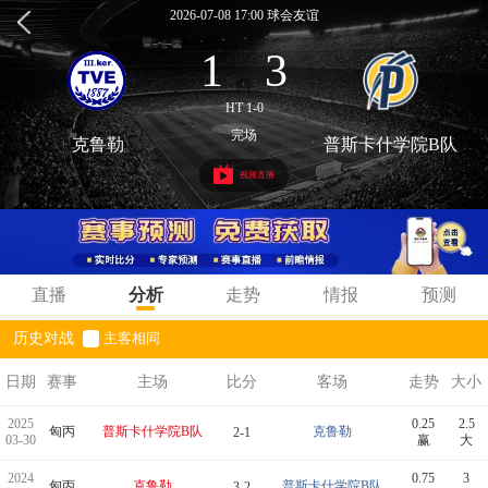
2026-07-08 17:00 球会友谊
1
3
:
HT 1-0
完场
克鲁勒
普斯卡什学院B队
视频直播
直播
分析
走势
情报
预测
历史对战
主客相同
日期
赛事
主场
比分
客场
走势
大小
2025
0.25
2.5
匈丙
普斯卡什学院B队
克鲁勒
2-1
03-30
赢
大
2024
0.75
3
匈丙
克鲁勒
普斯卡什学院B队
3-2