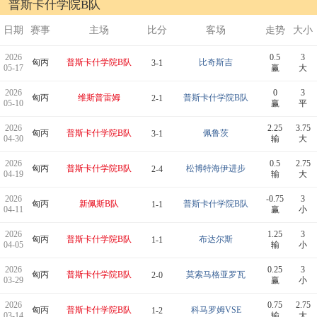
普斯卡什学院B队
日期
赛事
主场
比分
客场
走势
大小
2026
0.5
3
匈丙
普斯卡什学院B队
比奇斯吉
3-1
05-17
赢
大
2026
0
3
匈丙
维斯普雷姆
普斯卡什学院B队
2-1
05-10
赢
平
2026
2.25
3.75
匈丙
普斯卡什学院B队
佩鲁茨
3-1
04-30
输
大
2026
0.5
2.75
匈丙
普斯卡什学院B队
松博特海伊进步
2-4
04-19
输
大
2026
-0.75
3
匈丙
新佩斯B队
普斯卡什学院B队
1-1
04-11
赢
小
2026
1.25
3
匈丙
普斯卡什学院B队
布达尔斯
1-1
04-05
输
小
2026
0.25
3
匈丙
普斯卡什学院B队
莫索马格亚罗瓦
2-0
03-29
赢
小
2026
0.75
2.75
匈丙
普斯卡什学院B队
科马罗姆VSE
1-2
03-14
输
大