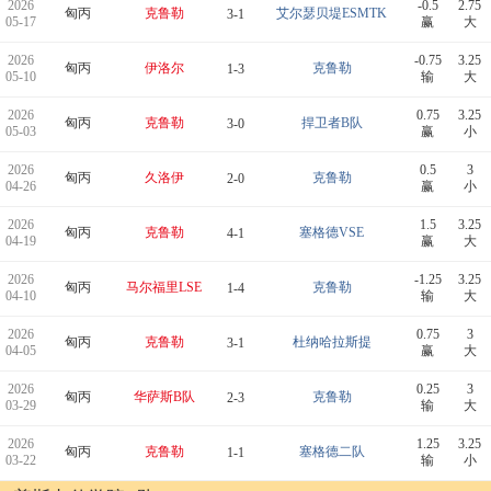
2026
-0.5
2.75
匈丙
克鲁勒
艾尔瑟贝堤ESMTK
3-1
05-17
赢
大
2026
-0.75
3.25
匈丙
伊洛尔
克鲁勒
1-3
05-10
输
大
2026
0.75
3.25
匈丙
克鲁勒
捍卫者B队
3-0
05-03
赢
小
2026
0.5
3
匈丙
久洛伊
克鲁勒
2-0
04-26
赢
小
2026
1.5
3.25
匈丙
克鲁勒
塞格德VSE
4-1
04-19
赢
大
2026
-1.25
3.25
匈丙
马尔福里LSE
克鲁勒
1-4
04-10
输
大
2026
0.75
3
匈丙
克鲁勒
杜纳哈拉斯提
3-1
04-05
赢
大
2026
0.25
3
匈丙
华萨斯B队
克鲁勒
2-3
03-29
输
大
2026
1.25
3.25
匈丙
克鲁勒
塞格德二队
1-1
03-22
输
小