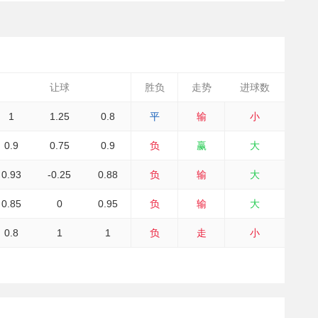
让球
胜负
走势
进球数
1
1.25
0.8
平
输
小
0.9
0.75
0.9
负
赢
大
0.93
-0.25
0.88
负
输
大
0.85
0
0.95
负
输
大
0.8
1
1
负
走
小