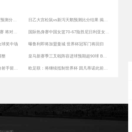
法国杯比尔格雷克vs维尔赛斯前瞻预测分析 菜鸡互啄
日乙大宫松鼠vs新泻天鹅预测比分结果 揭幕战谁先拔头筹
U17国足点球大战淘汰河床晋级决赛 将对阵阿森纳
国际热身赛中国女篮70-67险胜尼日利亚女篮 张子宇24分穆萨15分10板
金球奖中场
曝鲁利即将加盟曼城 世界杯冠军门将回归
调整
皇马新赛季三叉戟阵容进球预期超90球 BBC之后最强组合
成都蓉城续约外援费利佩 队史传奇射手留战至2028
欧足联：将继续抵制世界杯 因凡蒂诺此前公开致歉