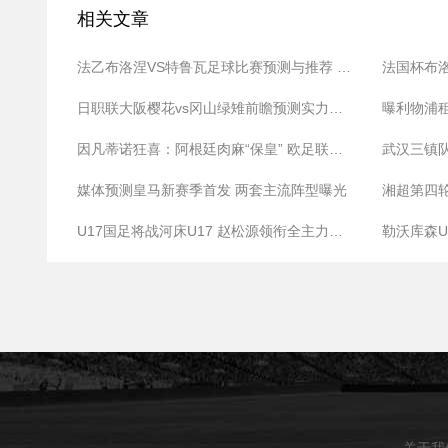
相关文章
法乙布洛涅VS特鲁瓦足球比赛预测与推荐 特鲁瓦攻防俱佳
日职联大阪樱花vs冈山绿雉前瞻预测实力分析 升班马客场爆冷良机
因凡蒂诺狂喜：阿根廷肉麻“保皇” 欧足联态度仍强硬
媒体预测皇马新赛季首发 两套主流阵型曝光
U17国足将战河床U17 赵松源领衔全主力出战