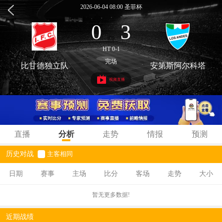
2026-06-04 08:00 圣菲杯
0
3
:
HT 0-1
完场
比甘德独立队
安第斯阿尔科塔
视频直播
直播
分析
走势
情报
预测
历史对战
主客相同
日期
赛事
主场
比分
客场
走势
大小
暂无更多数据!
近期战绩