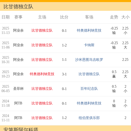
比甘德独立队
日期
赛事
主场
比分
客场
走势
大小
2025
-0.25
2.25
阿业余
比甘德独立队
特奥德利纳竞技
0-1
11-13
输
小
2025
-0.25
2.25
阿业余
比甘德独立队
卡纳斯
1-2
11-06
输
大
2025
阿业余
比甘德独立队
1-1
沙米恩图马吉欧罗
2.25
10-31
2025
0.5
2.25
阿业余
特奥德利纳竞技
比甘德独立队
3-1
10-23
赢
大
2025
0.5
2
圣菲杯
比甘德独立队
百年纪念队
0-1
06-05
输
小
2024
0
2
阿TB
比甘德独立队
特奥德利纳竞技
0-1
11-18
输
小
2024
阿TB
比甘德独立队
1-2
纽伯里俱乐部
2
11-11
安第斯阿尔科塔