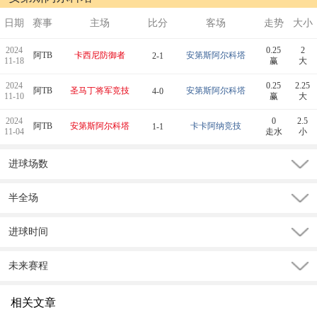
日期
赛事
主场
比分
客场
走势
大小
2024
0.25
2
阿TB
卡西尼防御者
安第斯阿尔科塔
2-1
11-18
赢
大
2024
0.25
2.25
阿TB
圣马丁将军竞技
安第斯阿尔科塔
4-0
11-10
赢
大
2024
0
2.5
阿TB
安第斯阿尔科塔
卡卡阿纳竞技
1-1
11-04
走水
小
进球场数
半全场
进球时间
未来赛程
相关文章