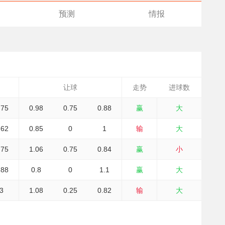
预测
情报
让球
走势
进球数
.75
0.98
0.75
0.88
赢
大
.62
0.85
0
1
输
大
.75
1.06
0.75
0.84
赢
小
.88
0.8
0
1.1
赢
大
3
1.08
0.25
0.82
输
大