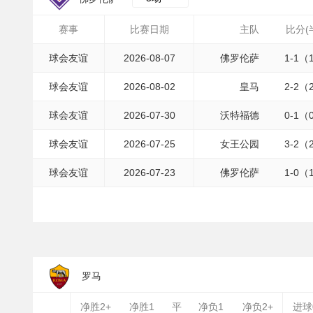
赛事
比赛日期
主队
比分(
球会友谊
2026-08-07
佛罗伦萨
1-1（
球会友谊
2026-08-02
皇马
2-2（
球会友谊
2026-07-30
沃特福德
0-1（
球会友谊
2026-07-25
女王公园
3-2（
球会友谊
2026-07-23
佛罗伦萨
1-0（
罗马
净胜2+
净胜1
平
净负1
净负2+
进球