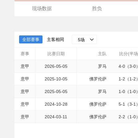
现场数据
胜负
全部赛事
主客相同
5场
赛事
比赛日期
主队
比分(半场
意甲
2026-05-05
罗马
4-0（3-0
意甲
2025-10-05
佛罗伦萨
1-2（1-2
意甲
2025-05-05
罗马
1-0（1-0
意甲
2024-10-28
佛罗伦萨
5-1（3-1
意甲
2024-03-11
佛罗伦萨
2-2（1-0