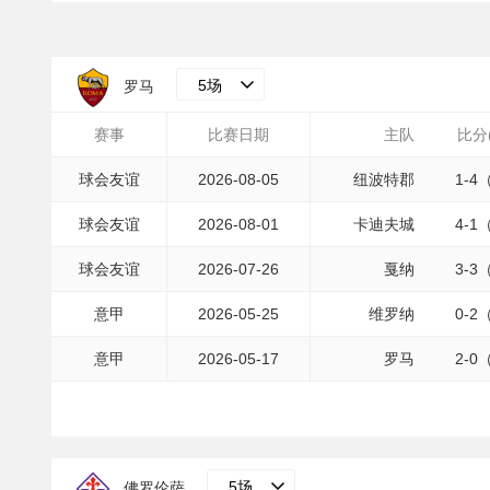
5场
罗马
赛事
比赛日期
主队
比分
球会友谊
2026-08-05
纽波特郡
1-4
球会友谊
2026-08-01
卡迪夫城
4-1
球会友谊
2026-07-26
戛纳
3-3
意甲
2026-05-25
维罗纳
0-2
意甲
2026-05-17
罗马
2-0
5场
佛罗伦萨