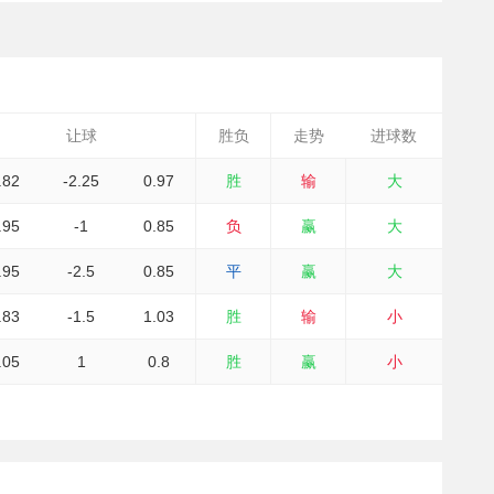
让球
胜负
走势
进球数
.82
-2.25
0.97
胜
输
大
.95
-1
0.85
负
赢
大
.95
-2.5
0.85
平
赢
大
.83
-1.5
1.03
胜
输
小
.05
1
0.8
胜
赢
小