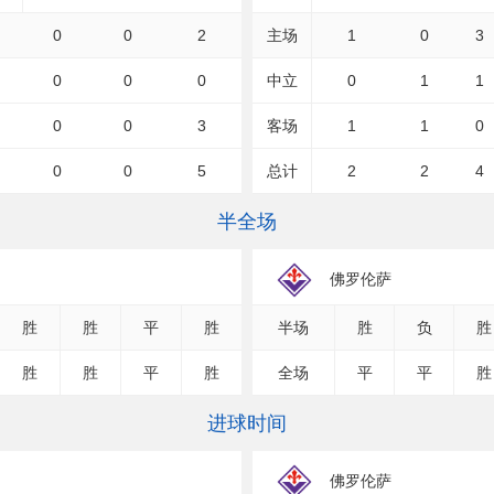
0
0
2
主场
1
0
3
0
0
0
中立
0
1
1
0
0
3
客场
1
1
0
0
0
5
总计
2
2
4
半全场
佛罗伦萨
胜
胜
平
胜
半场
胜
负
胜
胜
胜
平
胜
全场
平
平
胜
进球时间
佛罗伦萨