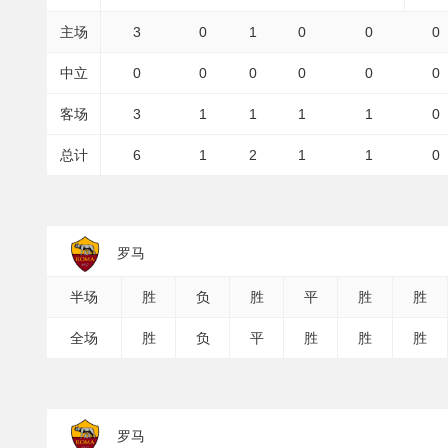
主场
3
0
1
0
0
0
中立
0
0
0
0
0
0
客场
3
1
1
1
1
0
总计
6
1
2
1
1
0
罗马
半场
胜
负
胜
平
胜
胜
全场
胜
负
平
胜
胜
胜
罗马