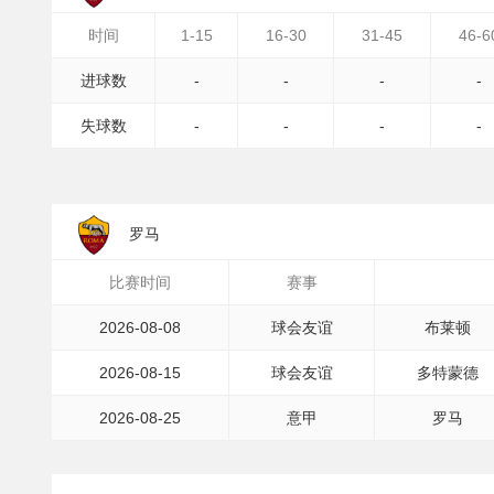
时间
1-15
16-30
31-45
46-6
进球数
-
-
-
-
失球数
-
-
-
-
罗马
比赛时间
赛事
2026-08-08
球会友谊
布莱顿
2026-08-15
球会友谊
多特蒙德
2026-08-25
意甲
罗马