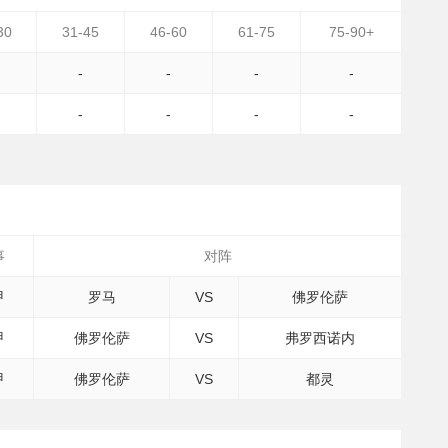
30
31-45
46-60
61-75
75-90+
-
-
-
-
-
-
-
-
事
对阵
甲
罗马
VS
佛罗伦萨
甲
佛罗伦萨
VS
弗罗西诺内
甲
佛罗伦萨
VS
都灵