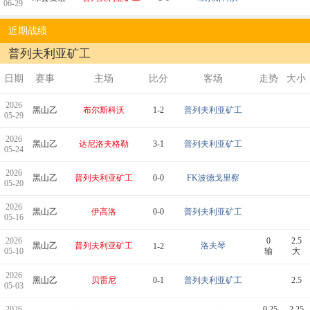
06-29
近期战绩
普列夫利亚矿工
日期
赛事
主场
比分
客场
走势
大小
2026
黑山乙
布尔斯科沃
1-2
普列夫利亚矿工
05-29
2026
黑山乙
达尼洛夫格勒
3-1
普列夫利亚矿工
05-24
2026
黑山乙
普列夫利亚矿工
0-0
FK波德戈里察
05-20
2026
黑山乙
伊高洛
0-0
普列夫利亚矿工
05-16
2026
0
2.5
黑山乙
普列夫利亚矿工
洛夫琴
1-2
05-10
输
大
2026
黑山乙
贝雷尼
0-1
普列夫利亚矿工
2.5
05-03
2026
-0.25
2.25