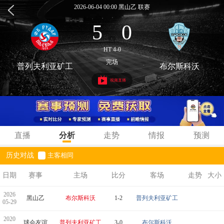
2026-06-04 00:00 黑山乙 联赛
5
0
:
HT 4-0
完场
普列夫利亚矿工
布尔斯科沃
视频直播
直播
分析
走势
情报
预测
历史对战
主客相同
日期
赛事
主场
比分
客场
走势
大小
2026
黑山乙
布尔斯科沃
1-2
普列夫利亚矿工
05-29
2020
球会友谊
普列夫利亚矿工
3-0
布尔斯科沃