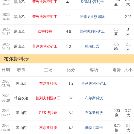
黑山乙
普列夫利亚矿工
KOM朴高利卡
4-1
04-26
赢
大
2026
黑山乙
普列夫利亚矿工
1-1
波德戈里察国际
2.25
04-18
2026
1.5
3
黑山乙
欧特拉特
普列夫利亚矿工
4-0
04-12
赢
大
2026
-0.5
2.5
黑山乙
普列夫利亚矿工
格瑞巴吉
1-2
04-08
输
大
布尔斯科沃
日期
赛事
主场
比分
客场
走势
大小
2026
黑山乙
布尔斯科沃
1-2
普列夫利亚矿工
05-29
2020
球会友谊
普列夫利亚矿工
3-0
布尔斯科沃
06-29
2020
0.25
3.75
黑山丙
OFK博拉奇
布尔斯科沃
5-2
06-22
赢
大
2020
-0.75
3.5
黑山丙
布尔斯科沃
佩特尼基卡
1-3
06-18
输
大