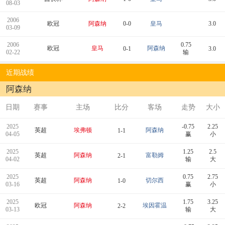
08-03
2006
欧冠
阿森纳
0-0
皇马
3.0
03-09
2006
0.75
欧冠
皇马
阿森纳
0-1
3.0
02-22
输
近期战绩
阿森纳
日期
赛事
主场
比分
客场
走势
大小
2025
-0.75
2.25
英超
埃弗顿
阿森纳
1-1
04-05
赢
小
2025
1.25
2.5
英超
阿森纳
富勒姆
2-1
04-02
输
大
2025
0.75
2.75
英超
阿森纳
切尔西
1-0
03-16
赢
小
2025
1.75
3.25
欧冠
阿森纳
埃因霍温
2-2
03-13
输
大