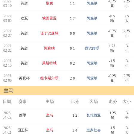
2025
-0.75
2.25
英超
曼联
阿森纳
1-1
03-10
赢
小
2025
-0.5
2.5
欧冠
埃因霍温
阿森纳
1-7
03-05
输
大
2025
-0.75
2.25
英超
诺丁汉森林
阿森纳
0-0
02-27
赢
小
2025
1.75
3
英超
阿森纳
西汉姆联
0-1
02-22
输
小
2025
-1.5
3
英超
莱斯特城
阿森纳
0-2
02-15
输
小
2025
-0.25
2.75
英联杯
纽卡斯尔联
阿森纳
2-0
02-06
赢
小
皇马
日期
赛事
主场
比分
客场
走势
大小
2025
1.25
3
西甲
皇马
瓦伦西亚
1-2
04-05
输
平
2025
1.5
3
国王杯
皇马
皇家社会
3-4
04-02
输
大