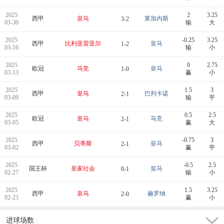
2025
2
3.25
西甲
皇马
莱加内斯
3-2
03-30
输
大
2025
-0.25
3.25
西甲
比利亚雷亚尔
皇马
1-2
03-16
输
小
2025
0
2.75
欧冠
马竞
皇马
1-0
03-13
赢
小
2025
1.5
3
西甲
皇马
巴列卡诺
2-1
03-09
输
平
2025
0.5
2.5
欧冠
皇马
马竞
2-1
03-05
赢
大
2025
-0.75
3
西甲
贝蒂斯
皇马
2-1
03-02
赢
平
2025
-0.5
2.5
国王杯
皇家社会
皇马
0-1
02-27
输
小
2025
1.5
3.25
西甲
皇马
赫罗纳
2-0
02-23
赢
小
进球场数