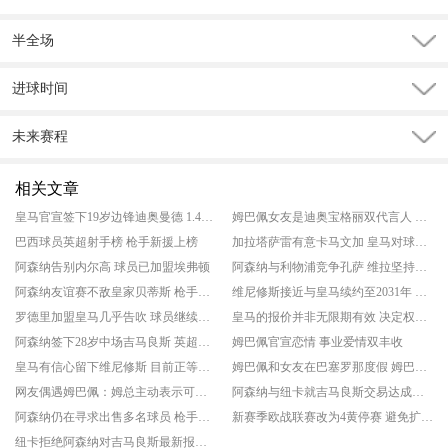
半全场
进球时间
未来赛程
相关文章
皇马官宣签下19岁边锋迪奥曼德 1.4亿欧转会费刷新皇马队史纪录
姆巴佩女友是迪奥宝格丽双代言人 法国球星正式公开恋情
巴西球员英超射手榜 枪手新援上榜
加拉塔萨雷有意卡马文加 皇马对球员离开持开放态度
阿森纳告别内尔高 球员已加盟埃弗顿
阿森纳与利物浦竞争孔萨 维拉坚持高价
阿森纳友谊赛不敌皇家贝蒂斯 枪手遭遇季前赛首败
维尼修斯接近与皇马续约至2031年 球员获得涨薪
罗德里加盟皇马几乎告吹 球员继续寻找其他机会
皇马的报价并非无限期有效 决定权已交到了维尼修斯手中
阿森纳签下28岁中场吉马良斯 英超独一份的全能中场
姆巴佩官宣恋情 事业爱情双丰收
皇马有信心留下维尼修斯 目前正等待他的回应
姆巴佩和女友在巴塞罗那度假 姆巴佩未结束假期
网友偶遇姆巴佩：姆总主动表示可合照 法国队长圈粉无数
阿森纳与纽卡就吉马良斯交易达成全面协议 巴西中场很快加盟枪手
阿森纳仍在寻求出售多名球员 枪手计划精简阵容
新赛季欧战联赛改为4黄停赛 避免扩军后球员错失关键战
纽卡拒绝阿森纳对吉马良斯最新报价 交易仍有很大可能达成