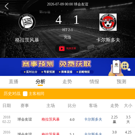
2026-07-09 00:00 球会友谊
4
1
:
HT 2-1
完场
格拉茨风暴
卡尔斯多夫
视频直播
直播
分析
走势
情报
预测
历史对战
主客相同
日期
赛事
主场
比分
客场
走势
大小
2018
2.25
3.5
球会友谊
格拉茨风暴
卡尔斯多夫
4-0
02-22
赢
大
2016
3.0
4.25
球会友谊
格拉茨风暴
卡尔斯多夫
5-1