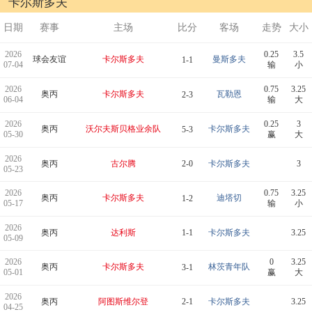
卡尔斯多夫
日期
赛事
主场
比分
客场
走势
大小
2026
0.25
3.5
球会友谊
卡尔斯多夫
曼斯多夫
1-1
07-04
输
小
2026
0.75
3.25
奥丙
卡尔斯多夫
瓦勒恩
2-3
06-04
输
大
2026
0.25
3
奥丙
沃尔夫斯贝格业余队
卡尔斯多夫
5-3
05-30
赢
大
2026
奥丙
古尔腾
2-0
卡尔斯多夫
3
05-23
2026
0.75
3.25
奥丙
卡尔斯多夫
迪塔切
1-2
05-17
输
小
2026
奥丙
达利斯
1-1
卡尔斯多夫
3.25
05-09
2026
0
3.25
奥丙
卡尔斯多夫
林茨青年队
3-1
05-01
赢
大
2026
奥丙
阿图斯维尔登
2-1
卡尔斯多夫
3.25
04-25