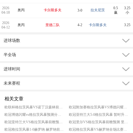
2026
0.5
3.25
奥丙
卡尔斯多夫
拉夫尼茨
3-0
04-18
赢
小
2026
奥丙
里德二队
4-2
卡尔斯多夫
3.25
04-12
进球场数
半全场
进球时间
未来赛程
相关文章
欧联杯格拉茨风暴VS诺丁汉森林前瞻分析 森林欧联杯差强人意
欧冠附加赛格拉茨风暴VS博德闪耀今日预测 博德闪耀总比分领先
欧冠博德闪耀vs格拉茨风暴预测分析 挪超与奥甲冠军正面交手
欧冠亚特兰大5-0格拉茨风暴 暂时升至积分榜第四名
欧冠亚特兰大VS格拉茨风暴前瞻预测 亚特兰大更深一筹
欧冠里尔VS格拉茨风暴前瞻预测 里尔巩固排名
欧冠格拉茨风暴1-0赫罗纳 赫罗纳前5场输4场
欧冠格拉茨风暴VS赫罗纳全场比赛分析 悬念十足