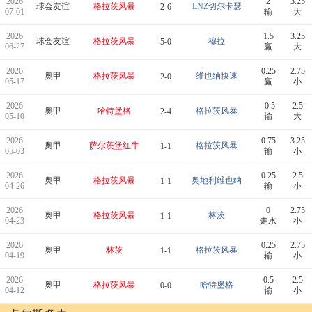
2026
2
3.25
球会友谊
格拉茨风暴
LNZ切尔卡瑟
2-6
07-01
输
大
2026
1.5
3.25
球会友谊
格拉茨风暴
穆拉
5-0
06-27
赢
大
2026
0.25
2.75
奥甲
格拉茨风暴
维也纳快速
2-0
05-17
赢
小
2026
-0.5
2.5
奥甲
哈特堡格
格拉茨风暴
2-4
05-10
输
大
2026
0.75
3.25
奥甲
萨尔茨堡红牛
格拉茨风暴
1-1
05-03
输
小
2026
0.25
2.5
奥甲
格拉茨风暴
奥地利维也纳
1-1
04-26
输
小
2026
0
2.75
奥甲
格拉茨风暴
林茨
1-1
04-23
走水
小
2026
0.25
2.75
奥甲
林茨
格拉茨风暴
1-1
04-19
输
小
2026
0.5
2.5
奥甲
格拉茨风暴
哈特堡格
0-0
04-12
输
小