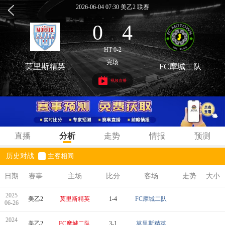
2026-06-04 07:30 美乙2 联赛
0
4
:
HT 0-2
完场
莫里斯精英
FC摩城二队
视频直播
直播
分析
走势
情报
预测
历史对战
主客相同
日期
赛事
主场
比分
客场
走势
大小
2025
美乙2
莫里斯精英
1-4
FC摩城二队
06-26
2024
美乙2
FC摩城二队
3-1
莫里斯精英