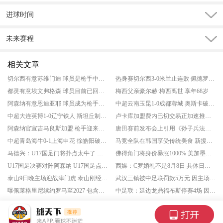
进球时间
未来赛程
相关文章
切尔西有意苏维门迪 球员是枪手中场关键
热身赛切尔西3-0米兰止连败 佩德罗双响 凯塞多世界波
都灵有意埃文弗格森 球员目前已回归布莱顿
梅西父亲豪尔赫·梅西离世 享年68岁
阿森纳有意恩迪亚耶 球员成为枪手选择之一
中超云南玉昆1-0成都蓉城 奥斯卡破门 卡约进球被吹
中超大连英博1-0辽宁铁人 斯坦丘制胜 毕津浩、阿奇姆彭、严鼎皓进球被吹
卢卡库加盟费内巴切交易正加速推进 球员预计转战土超
阿森纳官宣吉马良斯加盟 枪手迎来中场强援
唐田赛前发布会上引用《孙子兵法》 泰山将战强敌
中超青岛海牛0-1上海申花 徐皓阳破门制胜 牟鹏飞献神扑
马竞全队在韩国享受传统美食 新援李刚仁宴请新东家全队
马德兴：U17国足门将扑点太牛了 替补门将点球大战连续贡献扑救
佛得角门将身价暴涨1000% 美加墨世界杯一战成名
U17国足决赛对阵阿森纳 U17国足点球淘汰河床
西媒：C罗婚礼不是8月8日 具体日期未公布
泰山9日晚主场迎战津门虎 泰山刚经历换帅
武汉三镇被中足联罚款5万元 因主场违规搭建表演舞台
曝佩莱格里尼续约罗马至2027 包含续约选项
中足联：延边龙鼎福布斯停赛4场 因球场出现暴力行为