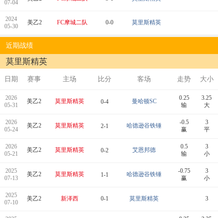
07-04
2024
美乙2
FC摩城二队
0-0
莫里斯精英
05-30
近期战绩
莫里斯精英
日期
赛事
主场
比分
客场
走势
大小
2026
0.25
3.25
美乙2
莫里斯精英
曼哈顿SC
0-4
05-31
输
大
2026
-0.5
3
美乙2
莫里斯精英
哈德逊谷铁锤
2-1
05-24
赢
平
2026
0.5
3
美乙2
莫里斯精英
艾恩邦德
0-2
05-21
输
小
2025
-0.75
3
美乙2
莫里斯精英
哈德逊谷铁锤
1-1
07-13
赢
小
2025
美乙2
新泽西
0-1
莫里斯精英
3
07-10