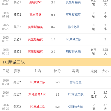
2025
0.25
3.25
美乙2
曼哈顿SC
莫里斯精英
3-4
07-06
输
大
2025
0
3
美乙2
艾恩邦德
莫里斯精英
0-1
07-03
输
小
2025
0
3
美乙2
莫里斯精英
雪松之星
0-2
06-29
输
小
2025
美乙2
莫里斯精英
1-4
FC摩城二队
3
06-26
2025
0.75
2.75
美乙2
莫里斯精英
切斯特火焰
2-2
06-19
输
大
FC摩城二队
日期
赛事
主场
比分
客场
走势
大小
2026
美乙2
FC摩城二队
5-3
雪松之星
05-31
2026
-2
3.5
美乙2
斯塔滕岛ASC
FC摩城二队
1-3
05-25
走水
大
2026
2
3.5
美乙2
FC摩城二队
切斯特火焰
6-0
05-22
赢
大