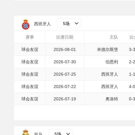
5场
西班牙人
赛事
比赛日期
主队
比
球会友谊
2026-08-01
米德尔斯堡
3-
球会友谊
2026-07-30
伯恩利
2-
球会友谊
2026-07-25
西班牙人
1-
球会友谊
2026-07-22
西班牙人
4-
球会友谊
2026-07-19
奥洛特
0-
5场
皇马