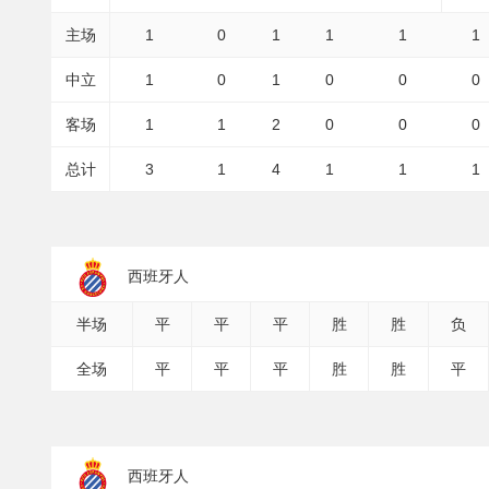
主场
1
0
1
1
1
1
中立
1
0
1
0
0
0
客场
1
1
2
0
0
0
总计
3
1
4
1
1
1
西班牙人
半场
平
平
平
胜
胜
负
全场
平
平
平
胜
胜
平
西班牙人