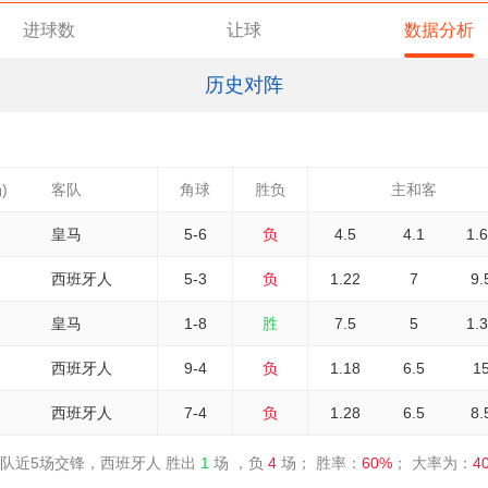
进球数
让球
数据分析
历史对阵
)
客队
角球
胜负
主和客
）
皇马
5-6
负
4.5
4.1
1.
）
西班牙人
5-3
负
1.22
7
9.
）
皇马
1-8
胜
7.5
5
1.
）
西班牙人
9-4
负
1.18
6.5
1
）
西班牙人
7-4
负
1.28
6.5
8.
队近
5
场交锋，西班牙人 胜出
1
场 ，负
4
场； 胜率：
60%
； 大率为：
4