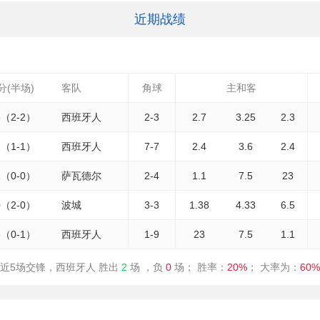
近期战绩
分(半场)
客队
角球
主和客
3（2-2）
西班牙人
2-3
2.7
3.25
2.3
2（1-1）
西班牙人
7-7
2.4
3.6
2.4
1（0-0）
萨瓦德尔
2-4
1.1
7.5
23
0（2-0）
波城
3-3
1.38
4.33
6.5
3（0-1）
西班牙人
1-9
23
7.5
1.1
近
5
场交锋，西班牙人 胜出
2
场 ，负
0
场； 胜率：
20%
； 大率为：
60%