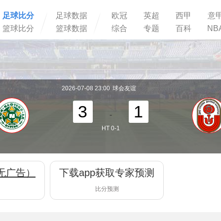
足球比分
足球数据
欧冠
英超
西甲
意
篮球比分
篮球数据
综合
专题
百科
NB
2026-07-08 23:00
球会友谊
3
1
-
HT 0-1
无广告）
下载app获取专家预测
比分预测