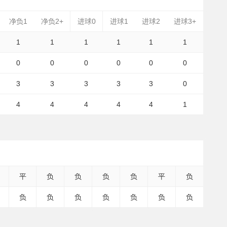
净负1
净负2+
进球0
进球1
进球2
进球3+
1
1
1
1
1
1
0
0
0
0
0
0
3
3
3
3
3
0
4
4
4
4
4
1
平
负
负
负
负
平
负
负
负
负
负
负
负
负