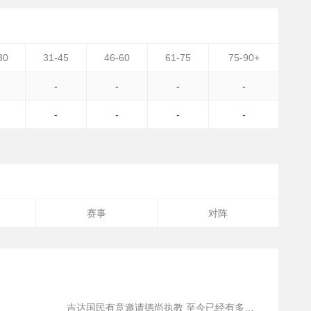
30
31-45
46-60
61-75
75-90+
-
-
-
-
-
-
-
-
赛事
对阵
吉达国民有意邀请德尚执教 至今已经有多家俱乐部和德尚传出绯闻