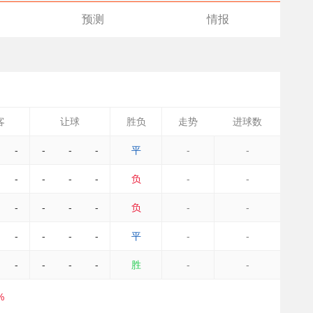
预测
情报
客
让球
胜负
走势
进球数
-
-
-
-
平
-
-
-
-
-
-
负
-
-
-
-
-
-
负
-
-
-
-
-
-
平
-
-
-
-
-
-
胜
-
-
%