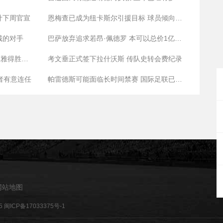
计下周官宣
恩梅查已成为纽卡斯尔引援目标 球员倾向于留在多特蒙德
诚的对手
巴萨放弃追求若昂·佩德罗 本可以总价1亿欧元拿下
C罗世界杯后首次公开露面 现身利雅得胜利季前热身赛
考文垂正式签下拉什沃斯 传队史转会费纪录
后者有意连任
帕雷德斯可能面临长时间禁赛 国际足联已展开纪律调查
网站地图
5
闽ICP备17033375号-1