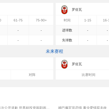
罗佐瓦
0
61-75
75-90+
时间
1-15
16-
-
-
进球数
-
-
-
-
失球数
-
-
未来赛程
罗佐瓦
对阵
比赛时间
因凡蒂诺首次公开道歉 世界杯投资闹剧画上句号
姆巴佩官宣恋情 事业爱情双丰收