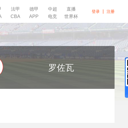
甲
法甲
德甲
中超
直播
|
登录
注册
A
CBA
APP
电竞
世界杯
罗佐瓦