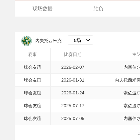
现场数据
胜负
5场
内夫托西米克
赛事
比赛日期
主
球会友谊
2026-02-07
内塞伯
球会友谊
2026-01-31
内夫托西米
球会友谊
2026-01-24
索佐波
球会友谊
2025-07-17
索佐波
球会友谊
2025-07-05
内塞伯