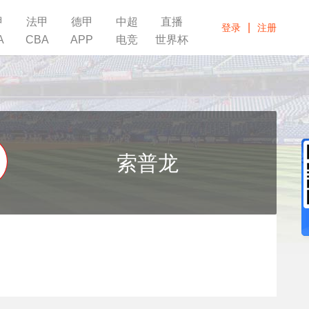
甲
法甲
德甲
中超
直播
|
登录
注册
A
CBA
APP
电竞
世界杯
索普龙