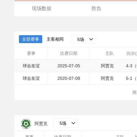
现场数据
胜负
全部赛事
主客相同
5场
赛事
比赛日期
主队
比分(
球会友谊
2025-07-05
阿贾克
4-3（
球会友谊
2020-07-08
阿贾克
5-1（
两
5场
阿贾克