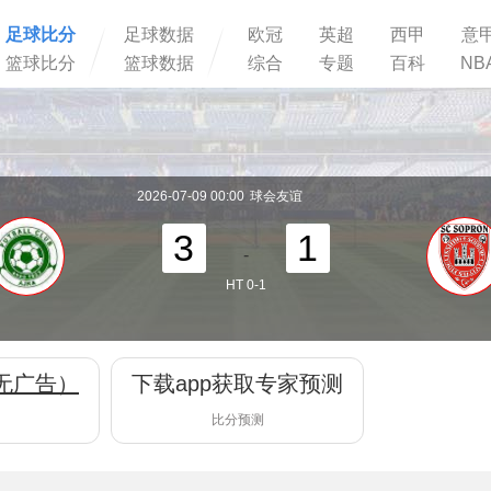
足球比分
足球数据
欧冠
英超
西甲
意
篮球比分
篮球数据
综合
专题
百科
NB
2026-07-09 00:00
球会友谊
3
1
-
HT 0-1
无广告）
下载app获取专家预测
比分预测