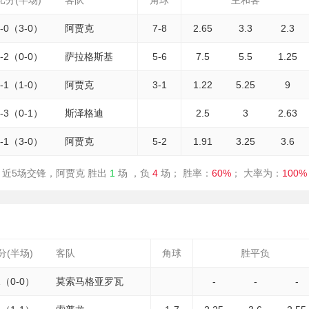
比分(半场)
客队
角球
主和客
3-0（3-0）
阿贾克
7-8
2.65
3.3
2.3
3-2（0-0）
萨拉格斯基
5-6
7.5
5.5
1.25
2-1（1-0）
阿贾克
3-1
1.22
5.25
9
0-3（0-1）
斯泽格迪
2.5
3
2.63
3-1（3-0）
阿贾克
5-2
1.91
3.25
3.6
近
5
场交锋，阿贾克 胜出
1
场 ，负
4
场； 胜率：
60%
； 大率为：
100%
分(半场)
客队
角球
胜平负
1（0-0）
莫索马格亚罗瓦
-
-
-