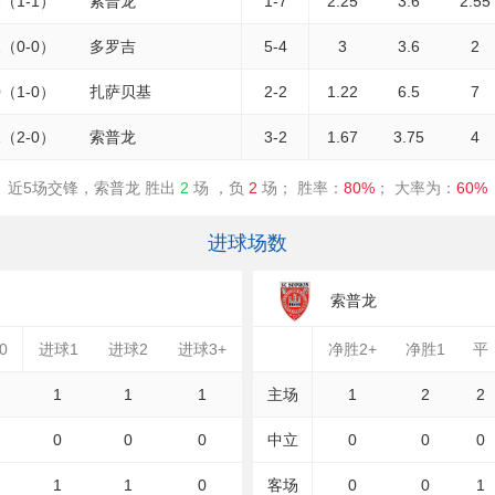
2（1-1）
索普龙
1-7
2.25
3.6
2.55
1（0-0）
多罗吉
5-4
3
3.6
2
0（1-0）
扎萨贝基
2-2
1.22
6.5
7
1（2-0）
索普龙
3-2
1.67
3.75
4
近
5
场交锋，索普龙 胜出
2
场 ，负
2
场； 胜率：
80%
； 大率为：
60%
进球场数
索普龙
0
进球1
进球2
进球3+
净胜2+
净胜1
平
1
1
1
主场
1
2
2
0
0
0
中立
0
0
0
1
1
0
客场
0
0
1