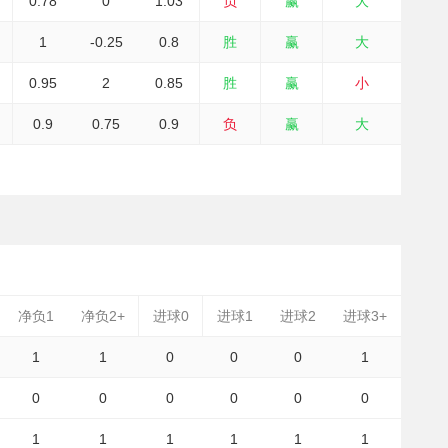
0.78
0
1.03
负
赢
大
1
-0.25
0.8
胜
赢
大
0.95
2
0.85
胜
赢
小
0.9
0.75
0.9
负
赢
大
净负1
净负2+
进球0
进球1
进球2
进球3+
1
1
0
0
0
1
0
0
0
0
0
0
1
1
1
1
1
1