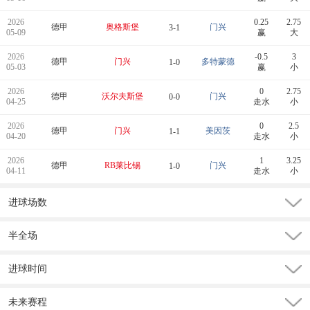
2026
0.25
2.75
德甲
奥格斯堡
门兴
3-1
05-09
赢
大
2026
-0.5
3
德甲
门兴
多特蒙德
1-0
05-03
赢
小
2026
0
2.75
德甲
沃尔夫斯堡
门兴
0-0
04-25
走水
小
2026
0
2.5
德甲
门兴
美因茨
1-1
04-20
走水
小
2026
1
3.25
德甲
RB莱比锡
门兴
1-0
04-11
走水
小
进球场数
半全场
进球时间
未来赛程