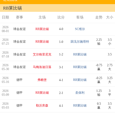
RB莱比锡
日期
赛事
主场
比分
客场
走势
大小
2026
球会友谊
RB莱比锡
4-0
SC维尔
08-01
2026
2.25
3.5
球会友谊
RB莱比锡
因戈尔施塔特
1-0
07-25
输
小
2026
球会友谊
艾尔格里尼克
1-2
RB莱比锡
3.5
07-18
2026
-0.75
2.75
球会友谊
马梅洛迪日落
RB莱比锡
3-1
05-30
赢
大
2026
-0.25
3.25
德甲
弗赖堡
RB莱比锡
4-1
05-16
赢
大
2026
1.25
3
德甲
RB莱比锡
圣保利
2-1
05-09
输
平
2026
0.5
3.5
德甲
勒沃库森
RB莱比锡
4-1
05-03
赢
大