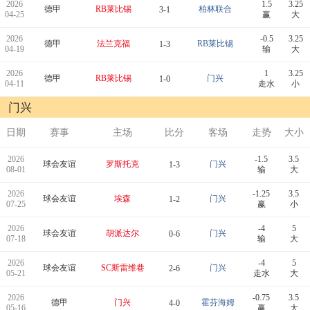
2026
1.5
3.25
德甲
RB莱比锡
柏林联合
3-1
04-25
赢
大
2026
-0.5
3.25
德甲
法兰克福
RB莱比锡
1-3
04-19
输
大
2026
1
3.25
德甲
RB莱比锡
门兴
1-0
04-11
走水
小
门兴
日期
赛事
主场
比分
客场
走势
大小
2026
-1.5
3.5
球会友谊
罗斯托克
门兴
1-3
08-01
输
大
2026
-1.25
3.5
球会友谊
埃森
门兴
1-2
07-25
赢
小
2026
-4
5
球会友谊
胡派达尔
门兴
0-6
07-18
输
大
2026
-4
5
球会友谊
SC斯雷维巷
门兴
2-6
05-21
走水
大
2026
-0.75
3.5
德甲
门兴
霍芬海姆
4-0
05-16
赢
大