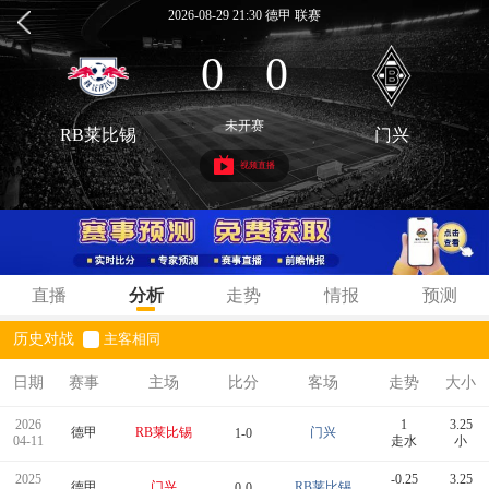
2026-08-29 21:30 德甲 联赛
0
0
:
未开赛
RB莱比锡
门兴
视频直播
直播
分析
走势
情报
预测
历史对战
主客相同
日期
赛事
主场
比分
客场
走势
大小
2026
1
3.25
德甲
RB莱比锡
门兴
1-0
04-11
走水
小
2025
-0.25
3.25
德甲
门兴
RB莱比锡
0-0