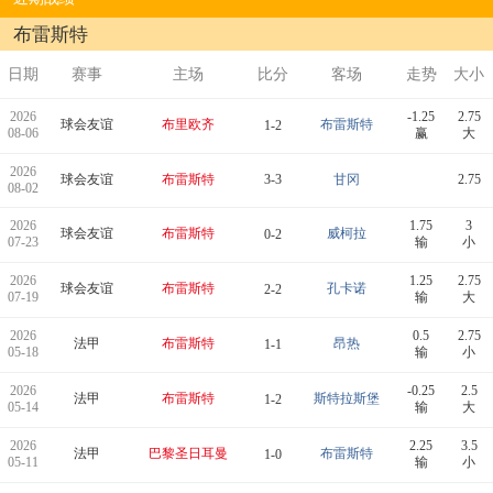
布雷斯特
日期
赛事
主场
比分
客场
走势
大小
2026
-1.25
2.75
球会友谊
布里欧齐
布雷斯特
1-2
08-06
赢
大
2026
球会友谊
布雷斯特
3-3
甘冈
2.75
08-02
2026
1.75
3
球会友谊
布雷斯特
威柯拉
0-2
07-23
输
小
2026
1.25
2.75
球会友谊
布雷斯特
孔卡诺
2-2
07-19
输
大
2026
0.5
2.75
法甲
布雷斯特
昂热
1-1
05-18
输
小
2026
-0.25
2.5
法甲
布雷斯特
斯特拉斯堡
1-2
05-14
输
大
2026
2.25
3.5
法甲
巴黎圣日耳曼
布雷斯特
1-0
05-11
输
小