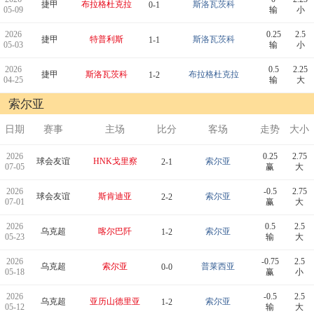
捷甲
布拉格杜克拉
斯洛瓦茨科
0-1
05-09
输
小
2026
0.25
2.5
捷甲
特普利斯
斯洛瓦茨科
1-1
05-03
输
小
2026
0.5
2.25
捷甲
斯洛瓦茨科
布拉格杜克拉
1-2
04-25
输
大
索尔亚
日期
赛事
主场
比分
客场
走势
大小
2026
0.25
2.75
球会友谊
HNK戈里察
索尔亚
2-1
07-05
赢
大
2026
-0.5
2.75
球会友谊
斯肯迪亚
索尔亚
2-2
07-01
赢
大
2026
0.5
2.5
乌克超
喀尔巴阡
索尔亚
1-2
05-23
输
大
2026
-0.75
2.5
乌克超
索尔亚
普莱西亚
0-0
05-18
赢
小
2026
-0.5
2.5
乌克超
亚历山德里亚
索尔亚
1-2
05-12
输
大