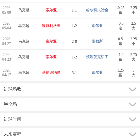
2026
-0.25
2.25
乌克超
索尔亚
哈尔科夫冶金
1-1
05-09
赢
小
2026
-0.5
2.5
乌克超
鲁赫利沃夫
索尔亚
1-2
05-04
输
大
2026
0.5
2.25
乌克超
索尔亚
维勒斯
2-0
04-27
赢
小
2026
-1.5
2.75
乌克超
索尔亚
顿涅茨克矿工
1-2
04-23
赢
大
2026
1.25
3
乌克超
基辅迪纳摩
索尔亚
3-1
04-17
赢
大
进球场数
半全场
进球时间
未来赛程