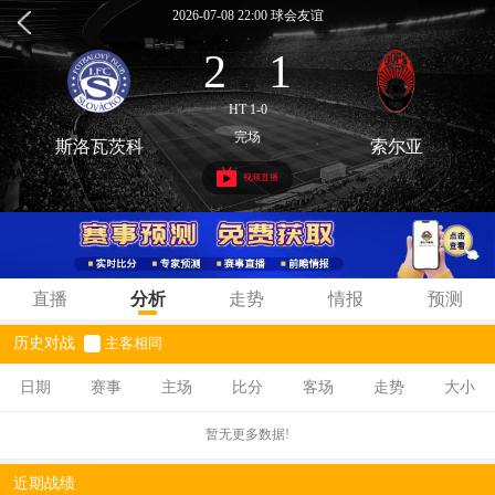
2026-07-08 22:00 球会友谊
2
1
:
HT 1-0
完场
斯洛瓦茨科
索尔亚
视频直播
直播
分析
走势
情报
预测
历史对战
主客相同
日期
赛事
主场
比分
客场
走势
大小
暂无更多数据!
近期战绩