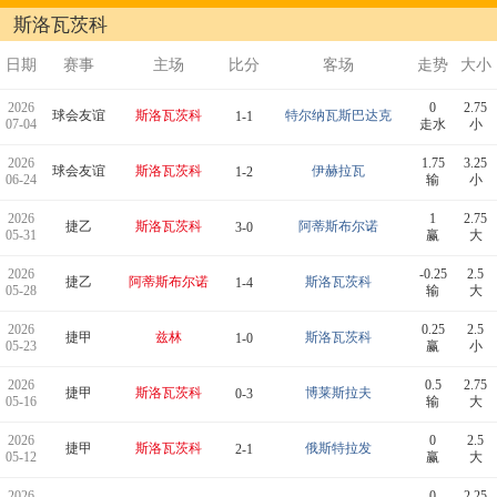
斯洛瓦茨科
日期
赛事
主场
比分
客场
走势
大小
2026
0
2.75
球会友谊
斯洛瓦茨科
特尔纳瓦斯巴达克
1-1
07-04
走水
小
2026
1.75
3.25
球会友谊
斯洛瓦茨科
伊赫拉瓦
1-2
06-24
输
小
2026
1
2.75
捷乙
斯洛瓦茨科
阿蒂斯布尔诺
3-0
05-31
赢
大
2026
-0.25
2.5
捷乙
阿蒂斯布尔诺
斯洛瓦茨科
1-4
05-28
输
大
2026
0.25
2.5
捷甲
兹林
斯洛瓦茨科
1-0
05-23
赢
小
2026
0.5
2.75
捷甲
斯洛瓦茨科
博莱斯拉夫
0-3
05-16
输
大
2026
0
2.5
捷甲
斯洛瓦茨科
俄斯特拉发
2-1
05-12
赢
大
2026
0
2.25