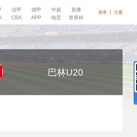
甲
法甲
德甲
中超
直播
|
登录
注册
A
CBA
APP
电竞
世界杯
巴林U20