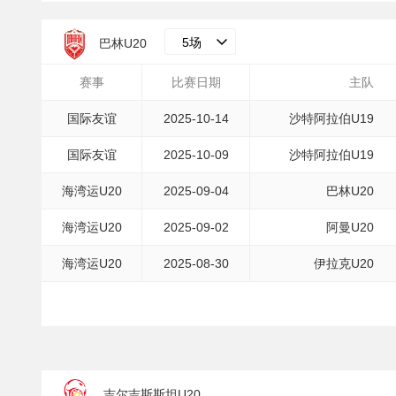
5场
巴林U20
赛事
比赛日期
主队
国际友谊
2025-10-14
沙特阿拉伯U19
国际友谊
2025-10-09
沙特阿拉伯U19
海湾运U20
2025-09-04
巴林U20
海湾运U20
2025-09-02
阿曼U20
海湾运U20
2025-08-30
伊拉克U20
吉尔吉斯斯坦U20