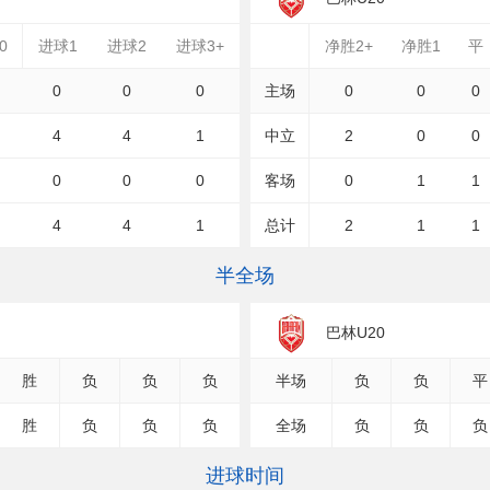
0
进球1
进球2
进球3+
净胜2+
净胜1
平
0
0
0
主场
0
0
0
4
4
1
中立
2
0
0
0
0
0
客场
0
1
1
4
4
1
总计
2
1
1
半全场
巴林U20
胜
负
负
负
半场
负
负
平
胜
负
负
负
全场
负
负
负
进球时间