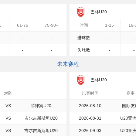
巴林U20
0
61-75
75-90+
时间
1-15
16-
-
-
进球数
-
-
-
-
失球数
-
-
未来赛程
巴林U20
对阵
比赛时间
赛事
VS
菲律宾U20
2026-08-10
国际友
VS
吉尔吉斯斯坦U20
2026-08-31
U20亚
VS
吉尔吉斯斯坦U20
2026-09-03
U20亚