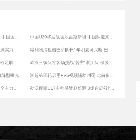
记者分析吉尔吉斯斯坦国青队情况 中国国青下一个对手
中国U20将迎战吉尔吉斯斯坦 中国队迎来晋级关键战
日职联大阪樱花vs冈山绿雉前瞻预测实力分析 升班马客场爆冷良机
曝利物浦租借巴萨队长1年明夏可买断 巴萨队长阿劳霍告别诺坎普
因凡蒂诺狂喜：阿根廷肉麻“保皇” 欧足联态度仍强硬
武汉三镇队将客场挑战“苦主”浙江队 保级关键战
流阵型曝光
湘超第四轮启用FVS视频辅助判罚 此前多次出现争议判罚
U17国足将战河床U17 赵松源领衔全主力出战
勒沃库森U17主帅盛赞赵松源 3场造6球让德甲梯队刮目相看