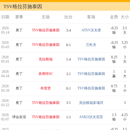
TSV格拉芬施泰因
日期
赛事
主场
比分
客场
走势
大小
2026
-0.25
3.5
奥丁
TSV格拉芬施泰因
ATSV沃夫堡
3-4
05-14
输
大
2026
-0.25
3.25
奥丁
TSV格拉芬施泰因
兰杜夫
0-1
05-03
输
小
2026
0.25
3
奥丁
克拉根福
TSV格拉芬施泰因
1-4
05-01
输
大
2026
1
3
奥丁
圣维特SC
TSV格拉芬施泰因
3-1
04-18
赢
大
2026
0.75
3
奥丁
布雷堡
TSV格拉芬施泰因
0-1
03-28
输
小
2026
奥丁
TSV格拉芬施泰因
3-1
克拉根福多瑙河
3
03-22
2026
1.5
4.25
球会友谊
TSV格拉芬施泰因
ASKO沃夫尼茨
1-1
02-07
输
小
2025
-0.25
3.5