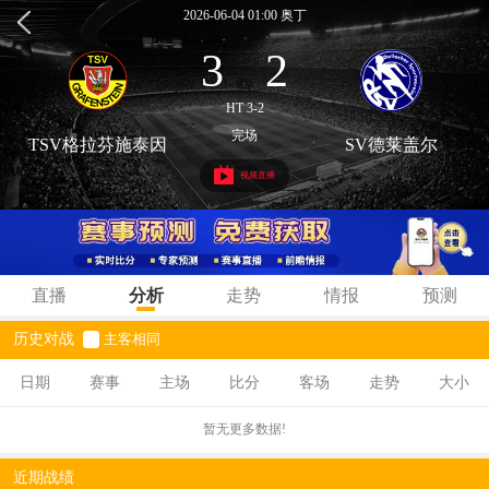
2026-06-04 01:00 奥丁
3
2
:
HT 3-2
完场
TSV格拉芬施泰因
SV德莱盖尔
视频直播
直播
分析
走势
情报
预测
历史对战
主客相同
日期
赛事
主场
比分
客场
走势
大小
暂无更多数据!
近期战绩