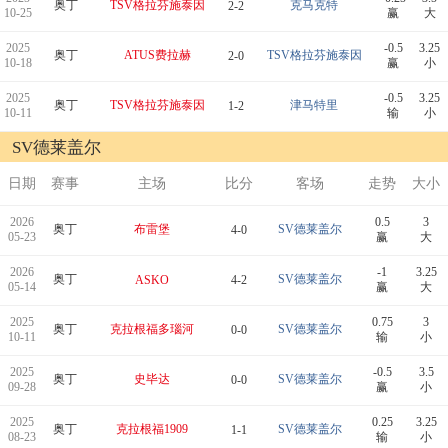
奥丁
TSV格拉芬施泰因
克马克特
2-2
10-25
赢
大
2025
-0.5
3.25
奥丁
ATUS费拉赫
TSV格拉芬施泰因
2-0
10-18
赢
小
2025
-0.5
3.25
奥丁
TSV格拉芬施泰因
津马特里
1-2
10-11
输
小
SV德莱盖尔
日期
赛事
主场
比分
客场
走势
大小
2026
0.5
3
奥丁
布雷堡
SV德莱盖尔
4-0
05-23
赢
大
2026
-1
3.25
奥丁
SV德莱盖尔
ASKO
4-2
05-14
赢
大
2025
0.75
3
奥丁
克拉根福多瑙河
SV德莱盖尔
0-0
10-11
输
小
2025
-0.5
3.5
奥丁
史毕达
SV德莱盖尔
0-0
09-28
赢
小
2025
0.25
3.25
奥丁
克拉根福1909
SV德莱盖尔
1-1
08-23
输
小