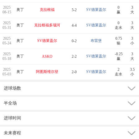
2025
0
3
奥丁
克拉根福
SV德莱盖尔
5-2
08-15
赢
大
2025
0
3
奥丁
克拉根福多瑙河
SV德莱盖尔
4-4
05-31
走水
大
2025
0.75
3
奥丁
SV德莱盖尔
布雷堡
0-2
05-24
输
小
2025
-0.25
3
奥丁
SV德莱盖尔
ASKO
2-2
05-18
赢
大
2025
2
3.5
奥丁
阿图斯维尔登
SV德莱盖尔
2-0
05-03
走水
小
进球场数
半全场
进球时间
未来赛程