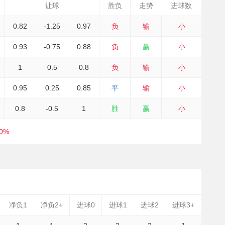
让球
胜负
走势
进球数
0.82
-1.25
0.97
负
输
小
0.93
-0.75
0.88
负
赢
小
1
0.5
0.8
负
输
小
0.95
0.25
0.85
平
输
小
0.8
-0.5
1
胜
赢
小
0%
净负1
净负2+
进球0
进球1
进球2
进球3+