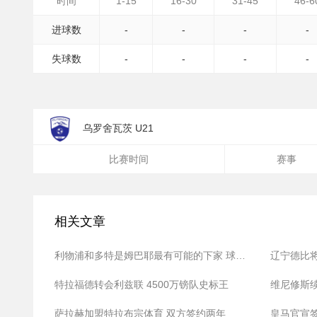
时间
1-15
16-30
31-45
46-6
进球数
-
-
-
-
失球数
-
-
-
-
乌罗舍瓦茨 U21
比赛时间
赛事
相关文章
利物浦和多特是姆巴耶最有可能的下家 球员正等待局势明朗
辽宁德比
特拉福德转会利兹联 4500万镑队史标王
维尼修斯续
萨拉赫加盟特拉布宗体育 双方签约两年