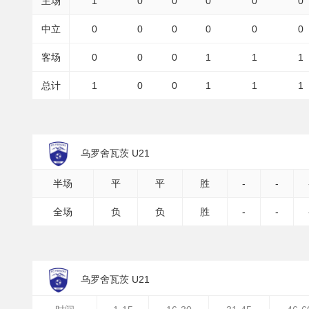
主场
1
0
0
0
0
0
中立
0
0
0
0
0
0
客场
0
0
0
1
1
1
总计
1
0
0
1
1
1
乌罗舍瓦茨 U21
半场
平
平
胜
-
-
全场
负
负
胜
-
-
乌罗舍瓦茨 U21