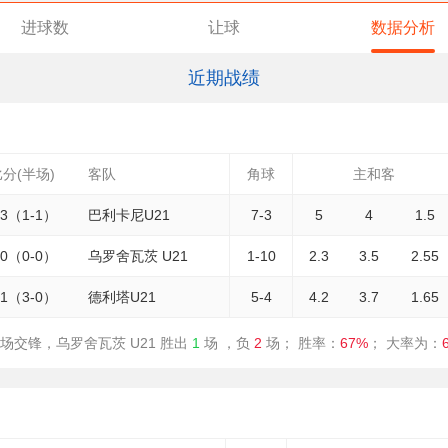
进球数
让球
数据分析
近期战绩
分(半场)
客队
角球
主和客
-3（1-1）
巴利卡尼U21
7-3
5
4
1.5
-0（0-0）
乌罗舍瓦茨 U21
1-10
2.3
3.5
2.55
-1（3-0）
德利塔U21
5-4
4.2
3.7
1.65
场交锋，乌罗舍瓦茨 U21 胜出
1
场 ，负
2
场； 胜率：
67%
； 大率为：