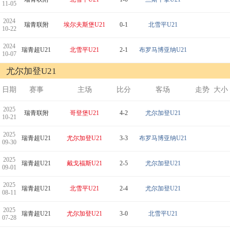
11-05
2024
瑞青联附
埃尔夫斯堡U21
0-1
北雪平U21
10-22
2024
瑞青超U21
北雪平U21
2-1
布罗马博亚纳U21
10-07
尤尔加登U21
日期
赛事
主场
比分
客场
走势
大小
2025
瑞青联附
哥登堡U21
4-2
尤尔加登U21
10-21
2025
瑞青超U21
尤尔加登U21
3-3
布罗马博亚纳U21
09-30
2025
瑞青超U21
戴戈福斯U21
2-5
尤尔加登U21
09-01
2025
瑞青超U21
北雪平U21
2-4
尤尔加登U21
08-11
2025
瑞青超U21
尤尔加登U21
3-0
北雪平U21
07-28