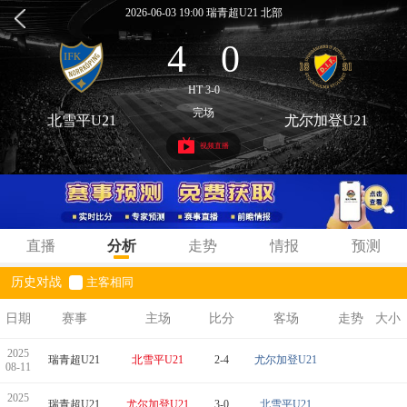
2026-06-03 19:00 瑞青超U21 北部
4
0
:
HT 3-0
完场
北雪平U21
尤尔加登U21
视频直播
直播
分析
走势
情报
预测
历史对战
主客相同
日期
赛事
主场
比分
客场
走势
大小
2025
瑞青超U21
北雪平U21
2-4
尤尔加登U21
08-11
2025
瑞青超U21
尤尔加登U21
3-0
北雪平U21