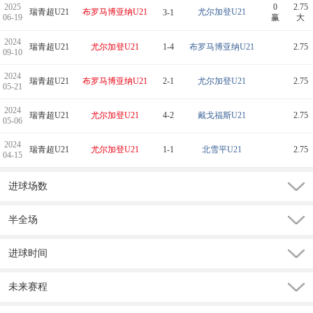
2025
0
2.75
瑞青超U21
布罗马博亚纳U21
尤尔加登U21
3-1
06-19
赢
大
2024
瑞青超U21
尤尔加登U21
1-4
布罗马博亚纳U21
2.75
09-10
2024
瑞青超U21
布罗马博亚纳U21
2-1
尤尔加登U21
2.75
05-21
2024
瑞青超U21
尤尔加登U21
4-2
戴戈福斯U21
2.75
05-06
2024
瑞青超U21
尤尔加登U21
1-1
北雪平U21
2.75
04-15
进球场数
半全场
进球时间
未来赛程