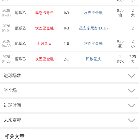
2026
0.75
2
厄瓜乙
库恩卡青年
坎巴亚金融
0-3
05-08
输
大
2026
厄瓜乙
坎巴亚金融
0-3
圣安东尼奥(ECU)
2
05-04
2026
0.75
2
厄瓜乙
十月九日
坎巴亚金融
1-0
04-30
赢
小
2026
1
2.25
厄瓜乙
坎巴亚金融
民族竞技
2-1
04-25
走水
大
进球场数
半全场
进球时间
未来赛程
相关文章