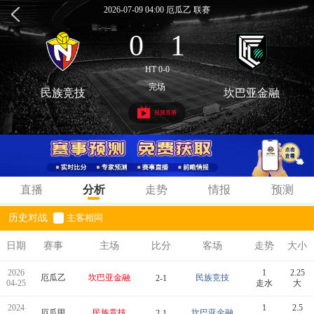
2026-07-09 04:00 厄瓜乙 联赛
0
1
:
HT 0-0
完场
民族竞技
坎巴亚金融
视频直播
直播
分析
走势
情报
预测
历史对战
主客相同
日期
赛事
主场
比分
客场
走势
大小
2026
1
2.25
厄瓜乙
坎巴亚金融
民族竞技
2-1
04-25
走水
大
2024
1
2.5
厄瓜甲
民族竞技
坎巴亚金融
2-1