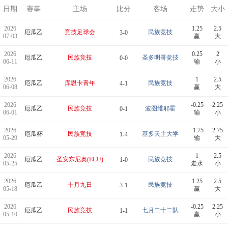
日期
赛事
主场
比分
客场
走势
大小
2026
1.25
2.5
厄瓜乙
竞技足球会
民族竞技
3-0
07-03
赢
大
2026
0.25
2
厄瓜乙
民族竞技
圣多明哥竞技
0-0
06-11
输
小
2026
1
2.5
厄瓜乙
库恩卡青年
民族竞技
4-1
06-08
赢
大
2026
-0.25
2.25
厄瓜乙
民族竞技
波图维耶霍
0-1
06-01
输
小
2026
-1.75
2.75
厄瓜杯
民族竞技
基多天主大学
1-4
05-29
输
大
2026
1
2.5
厄瓜乙
圣安东尼奥(ECU)
民族竞技
1-0
05-25
走水
小
2026
1.25
2.5
厄瓜乙
十月九日
民族竞技
3-1
05-18
赢
大
2026
-0.25
2.25
厄瓜乙
民族竞技
七月二十二队
1-1
05-10
赢
小