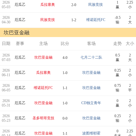
2026
1
2.25
厄瓜乙
瓜拉塞奥
民族竞技
2-0
05-03
赢
小
2026
-0.5
2
厄瓜乙
民族竞技
维诺廷托FC
1-2
04-30
输
大
坎巴亚金融
日期
赛事
主场
比分
客场
走势
大小
2026
0.5
2
厄瓜乙
坎巴亚金融
七月二十二队
4-0
07-03
赢
大
2026
0.25
2
厄瓜乙
瓜拉塞奥
坎巴亚金融
1-0
06-11
赢
小
2026
0.75
2
厄瓜乙
维诺廷托FC
坎巴亚金融
1-1
06-05
输
平
2026
0
2
厄瓜乙
坎巴亚金融
CD独立青年
1-0
05-31
赢
小
2026
0.25
2
厄瓜乙
圣多明哥竞技
坎巴亚金融
0-0
05-23
输
小
2026
0
2.25
厄瓜乙
坎巴亚金融
波图维耶霍
1-1
05-14
走水
小