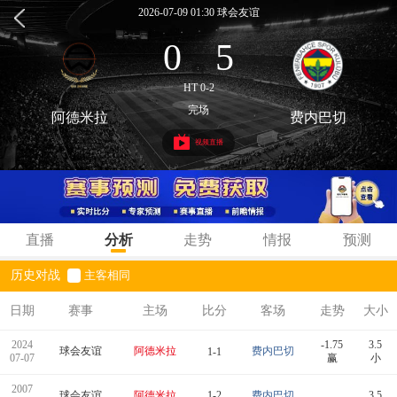
2026-07-09 01:30 球会友谊
0
5
:
HT 0-2
完场
阿德米拉
费内巴切
视频直播
直播
分析
走势
情报
预测
历史对战
主客相同
日期
赛事
主场
比分
客场
走势
大小
2024
-1.75
3.5
球会友谊
阿德米拉
费内巴切
1-1
07-07
赢
小
2007
球会友谊
阿德米拉
1-2
费内巴切
3.5