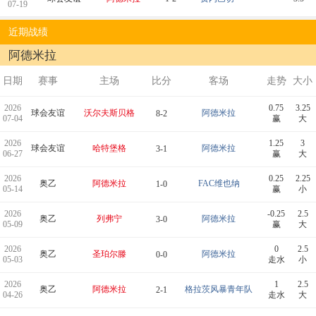
07-19
近期战绩
阿德米拉
日期
赛事
主场
比分
客场
走势
大小
2026
0.75
3.25
球会友谊
沃尔夫斯贝格
阿德米拉
8-2
07-04
赢
大
2026
1.25
3
球会友谊
哈特堡格
阿德米拉
3-1
06-27
赢
大
2026
0.25
2.25
奥乙
阿德米拉
FAC维也纳
1-0
05-14
赢
小
2026
-0.25
2.5
奥乙
列弗宁
阿德米拉
3-0
05-09
赢
大
2026
0
2.5
奥乙
圣珀尔滕
阿德米拉
0-0
05-03
走水
小
2026
1
2.5
奥乙
阿德米拉
格拉茨风暴青年队
2-1
04-26
走水
大