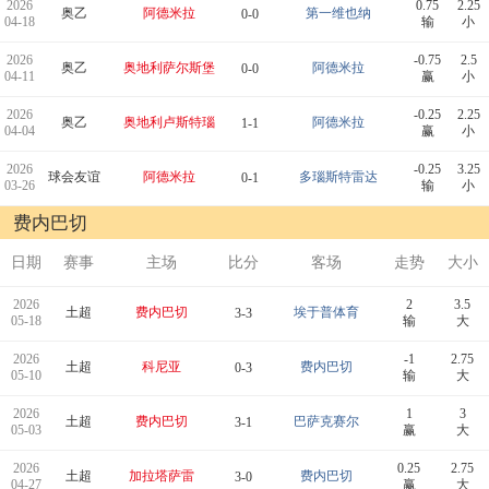
2026
0.75
2.25
奥乙
阿德米拉
第一维也纳
0-0
04-18
输
小
2026
-0.75
2.5
奥乙
奥地利萨尔斯堡
阿德米拉
0-0
04-11
赢
小
2026
-0.25
2.25
奥乙
奥地利卢斯特瑙
阿德米拉
1-1
04-04
赢
小
2026
-0.25
3.25
球会友谊
阿德米拉
多瑙斯特雷达
0-1
03-26
输
小
费内巴切
日期
赛事
主场
比分
客场
走势
大小
2026
2
3.5
土超
费内巴切
埃于普体育
3-3
05-18
输
大
2026
-1
2.75
土超
科尼亚
费内巴切
0-3
05-10
输
大
2026
1
3
土超
费内巴切
巴萨克赛尔
3-1
05-03
赢
大
2026
0.25
2.75
土超
加拉塔萨雷
费内巴切
3-0
04-27
赢
大