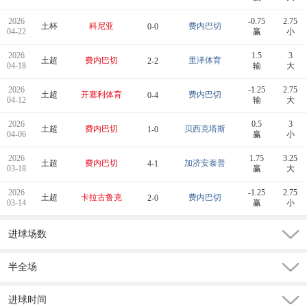
2026
-0.75
2.75
土杯
科尼亚
费内巴切
0-0
04-22
赢
小
2026
1.5
3
土超
费内巴切
里泽体育
2-2
04-18
输
大
2026
-1.25
2.75
土超
开塞利体育
费内巴切
0-4
04-12
输
大
2026
0.5
3
土超
费内巴切
贝西克塔斯
1-0
04-06
赢
小
2026
1.75
3.25
土超
费内巴切
加济安泰普
4-1
03-18
赢
大
2026
-1.25
2.75
土超
卡拉古鲁克
费内巴切
2-0
03-14
赢
小
进球场数
半全场
进球时间