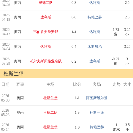
2026
奥丙
里德二队
0-3
达利斯
2.5
04-26
2026
奥丙
达利斯
6-0
特赖巴赫
2.5
04-18
2026
-1.75
3.25
奥丙
韦伯多夫圣安那
达利斯
1-1
04-12
赢
小
2026
奥丙
达利斯
0-4
禾斯贝治
3.25
04-04
2026
-0.25
3
奥丙
沃尔夫斯贝格业余队
达利斯
0-2
03-29
输
小
杜斯兰堡
日期
赛事
主场
比分
客场
走势
大小
2026
奥丙
杜斯兰堡
1-1
阿图斯维尔登
05-30
2026
奥丙
里德二队
1-3
杜斯兰堡
05-23
2026
1
3.5
奥丙
杜斯兰堡
特赖巴赫
1-0
05-14
走水
小