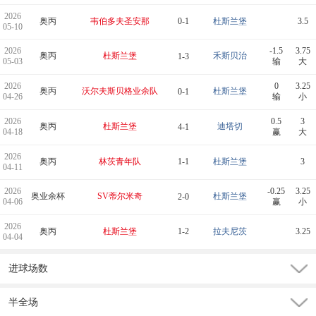
2026
奥丙
韦伯多夫圣安那
0-1
杜斯兰堡
3.5
05-10
2026
-1.5
3.75
奥丙
杜斯兰堡
禾斯贝治
1-3
05-03
输
大
2026
0
3.25
奥丙
沃尔夫斯贝格业余队
杜斯兰堡
0-1
04-26
输
小
2026
0.5
3
奥丙
杜斯兰堡
迪塔切
4-1
04-18
赢
大
2026
奥丙
林茨青年队
1-1
杜斯兰堡
3
04-11
2026
-0.25
3.25
奥业余杯
SV蒂尔米奇
杜斯兰堡
2-0
04-06
赢
小
2026
奥丙
杜斯兰堡
1-2
拉夫尼茨
3.25
04-04
进球场数
半全场