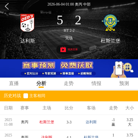
2026-06-04 01:00 奥丙 中部
5
2
:
HT 2-2
完场
达利斯
杜斯兰堡
视频直播
直播
分析
走势
情报
预测
历史对战
主客相同
日期
赛事
主场
比分
客场
走势
大小
2025
-1
3.25
奥丙
杜斯兰堡
达利斯
3-3
11-08
赢
大
2025
1
3.75
奥丙
达利斯
杜斯兰堡
4-1