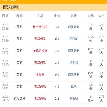
西汉姆联
日期
赛事
主场
比分
客场
走势
大小
2026
0.5
3.25
英超
纽卡斯尔联
西汉姆联
3-1
05-18
赢
大
2026
-0.75
2.75
英超
西汉姆联
阿森纳
0-1
05-10
输
小
2026
0.75
2.75
英超
布伦特福德
西汉姆联
3-0
05-02
赢
大
2026
0
2.5
英超
西汉姆联
埃弗顿
2-1
04-25
赢
大
2026
0.25
2.5
英超
水晶宫
西汉姆联
0-0
04-21
输
小
2026
0.5
2.5
英超
西汉姆联
狼队
4-0
04-11
赢
大
2026
0
2.75
英足总杯
西汉姆联
利兹联
2-2
04-05
走水
大