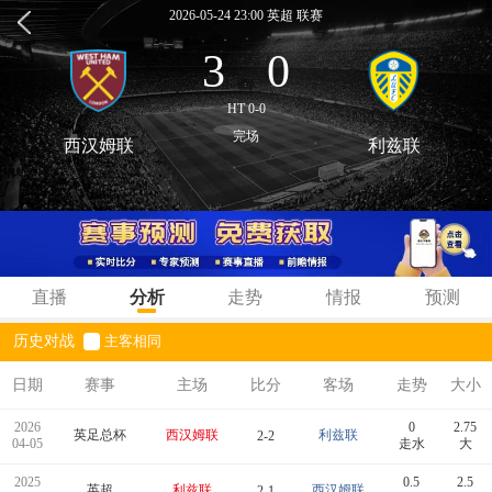
2026-05-24 23:00 英超 联赛
3
0
:
HT 0-0
完场
西汉姆联
利兹联
直播
分析
走势
情报
预测
历史对战
主客相同
日期
赛事
主场
比分
客场
走势
大小
2026
0
2.75
英足总杯
西汉姆联
利兹联
2-2
04-05
走水
大
2025
0.5
2.5
英超
利兹联
西汉姆联
2-1