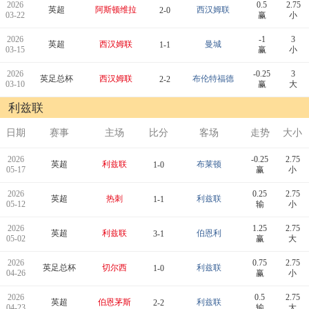
2026
0.5
2.75
英超
阿斯顿维拉
西汉姆联
2-0
03-22
赢
小
2026
-1
3
英超
西汉姆联
曼城
1-1
03-15
赢
小
2026
-0.25
3
英足总杯
西汉姆联
布伦特福德
2-2
03-10
赢
大
利兹联
日期
赛事
主场
比分
客场
走势
大小
2026
-0.25
2.75
英超
利兹联
布莱顿
1-0
05-17
赢
小
2026
0.25
2.75
英超
热刺
利兹联
1-1
05-12
输
小
2026
1.25
2.75
英超
利兹联
伯恩利
3-1
05-02
赢
大
2026
0.75
2.75
英足总杯
切尔西
利兹联
1-0
04-26
赢
小
2026
0.5
2.75
英超
伯恩茅斯
利兹联
2-2
04-23
输
大