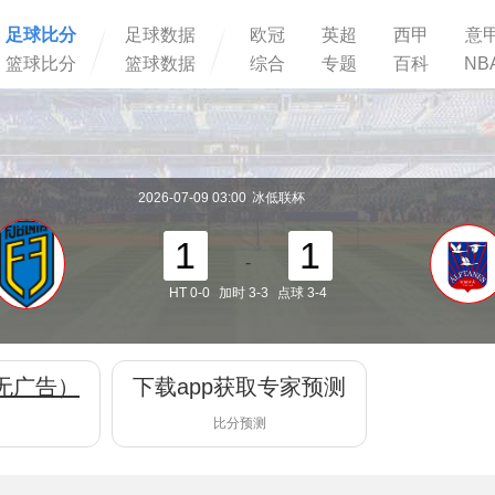
足球比分
足球数据
欧冠
英超
西甲
意
篮球比分
篮球数据
综合
专题
百科
NB
2026-07-09 03:00
冰低联杯
1
1
-
HT 0-0
加时 3-3
点球 3-4
无广告）
下载app获取专家预测
比分预测