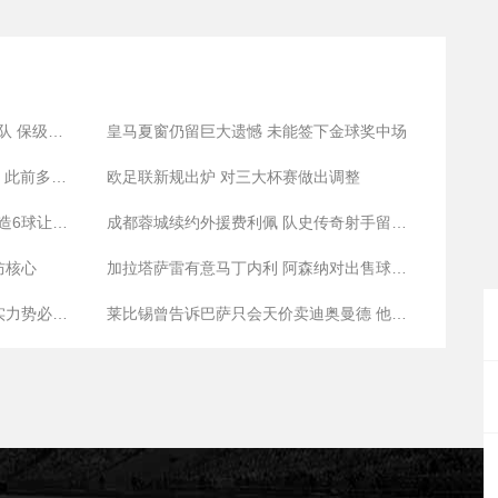
武汉三镇队将客场挑战“苦主”浙江队 保级关键战
皇马夏窗仍留巨大遗憾 未能签下金球奖中场
湘超第四轮启用FVS视频辅助判罚 此前多次出现争议判罚
欧足联新规出炉 对三大杯赛做出调整
勒沃库森U17主帅盛赞赵松源 3场造6球让德甲梯队刮目相看
成都蓉城续约外援费利佩 队史传奇射手留战至2028
防核心
加拉塔萨雷有意马丁内利 阿森纳对出售球员持开放态度
海牛大概率四外援出战申花 纸面实力势必大幅提升
莱比锡曾告诉巴萨只会天价卖迪奥曼德 他们当时的回复非常坚决