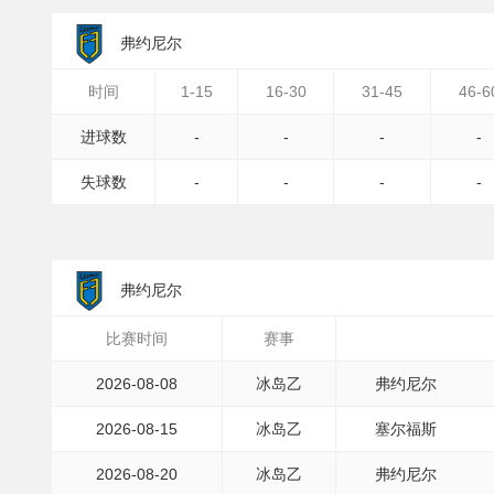
弗约尼尔
时间
1-15
16-30
31-45
46-6
进球数
-
-
-
-
失球数
-
-
-
-
弗约尼尔
比赛时间
赛事
2026-08-08
冰岛乙
弗约尼尔
2026-08-15
冰岛乙
塞尔福斯
2026-08-20
冰岛乙
弗约尼尔