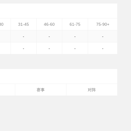
30
31-45
46-60
61-75
75-90+
-
-
-
-
-
-
-
-
赛事
对阵