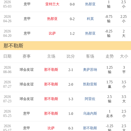
2026
1
2.5
意甲
亚特兰大
热那亚
0-0
05-03
输
小
2026
-0.75
2.25
意甲
热那亚
科莫
0-2
04-26
输
小
2026
-0.25
2
意甲
比萨
热那亚
1-2
04-20
输
大
那不勒斯
日期
赛事
主场
比分
客场
走势
大小
2026
1.25
3
球会友谊
那不勒斯
奥萨苏纳
2-1
08-06
输
平
2026
1.75
3.5
球会友谊
那不勒斯
凯勒雷斯
2-0
07-27
赢
小
2026
2.5
3.5
球会友谊
那不勒斯
阿雷佐
1-3
07-23
输
大
2026
1
2.5
意甲
那不勒斯
乌迪内斯
1-0
05-25
走水
小
2026
-1.25
2.5
意甲
比萨
那不勒斯
0-3
05-17
输
大