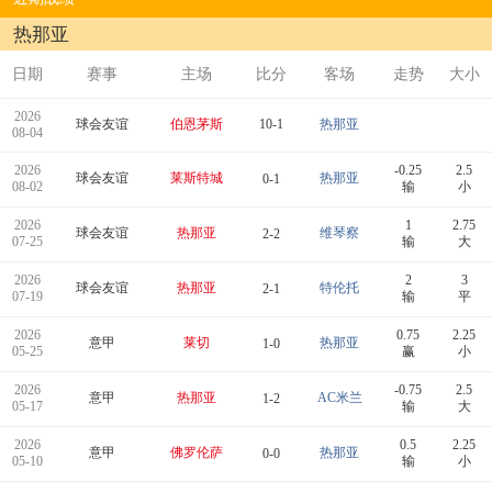
热那亚
日期
赛事
主场
比分
客场
走势
大小
2026
球会友谊
伯恩茅斯
10-1
热那亚
08-04
2026
-0.25
2.5
球会友谊
莱斯特城
热那亚
0-1
08-02
输
小
2026
1
2.75
球会友谊
热那亚
维琴察
2-2
07-25
输
大
2026
2
3
球会友谊
热那亚
特伦托
2-1
07-19
输
平
2026
0.75
2.25
意甲
莱切
热那亚
1-0
05-25
赢
小
2026
-0.75
2.5
意甲
热那亚
AC米兰
1-2
05-17
输
大
2026
0.5
2.25
意甲
佛罗伦萨
热那亚
0-0
05-10
输
小