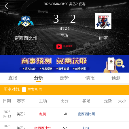
2026-06-04 08:00 美乙2 联赛
3
2
:
HT 2-1
完场
密西西比州
红河
视频直播
直播
分析
走势
情报
预测
历史对战
主客相同
日期
赛事
主场
比分
客场
走势
大小
2025
美乙2
红河
1-0
密西西比州
07-13
2025
美乙2
密西西比州
2-2
红河