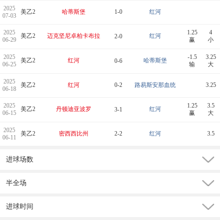
2025
美乙2
哈蒂斯堡
1-0
红河
07-03
2025
1.25
4
美乙2
迈克坚尼卓柏卡布拉
红河
2-0
06-29
赢
小
2025
-1.5
3.25
美乙2
红河
哈蒂斯堡
0-6
06-25
输
大
2025
美乙2
红河
0-2
路易斯安那血统
3.25
06-18
2025
1.25
3.5
美乙2
丹顿迪亚波罗
红河
3-1
06-15
赢
大
2025
美乙2
密西西比州
2-2
红河
3.5
06-11
进球场数
半全场
进球时间