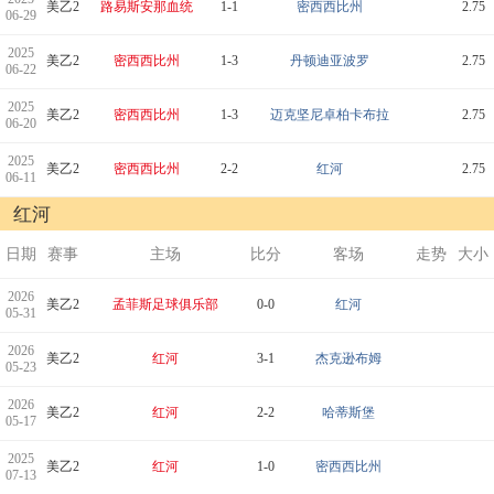
美乙2
路易斯安那血统
1-1
密西西比州
2.75
06-29
2025
美乙2
密西西比州
1-3
丹顿迪亚波罗
2.75
06-22
2025
美乙2
密西西比州
1-3
迈克坚尼卓柏卡布拉
2.75
06-20
2025
美乙2
密西西比州
2-2
红河
2.75
06-11
红河
日期
赛事
主场
比分
客场
走势
大小
2026
美乙2
孟菲斯足球俱乐部
0-0
红河
05-31
2026
美乙2
红河
3-1
杰克逊布姆
05-23
2026
美乙2
红河
2-2
哈蒂斯堡
05-17
2025
美乙2
红河
1-0
密西西比州
07-13