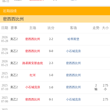
06-11
近期战绩
密西西比州
日期
赛事
主场
比分
客场
走势
大小
2026
美乙2
密西西比州
2-2
哈蒂斯堡
05-28
2026
美乙2
密西西比州
0-0
小石城流浪
05-24
2026
美乙2
路易斯安那血统
2-3
密西西比州
05-21
2025
美乙2
红河
1-0
密西西比州
07-13
2025
2
2.75
美乙2
小石城流浪
密西西比州
1-0
07-10
输
小
2025
美乙2
密西西比州
0-1
小石城流浪
2.75
07-06
2025