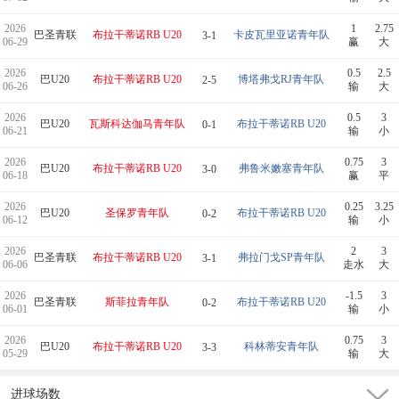
2026
1
2.75
巴圣青联
布拉干蒂诺RB U20
卡皮瓦里亚诺青年队
3-1
06-29
赢
大
2026
0.5
2.5
巴U20
布拉干蒂诺RB U20
博塔弗戈RJ青年队
2-5
06-26
输
大
2026
0.5
3
巴U20
瓦斯科达伽马青年队
布拉干蒂诺RB U20
0-1
06-21
输
小
2026
0.75
3
巴U20
布拉干蒂诺RB U20
弗鲁米嫩塞青年队
3-0
06-18
赢
平
2026
0.25
3.25
巴U20
圣保罗青年队
布拉干蒂诺RB U20
0-2
06-12
输
小
2026
2
3
巴圣青联
布拉干蒂诺RB U20
弗拉门戈SP青年队
3-1
06-06
走水
大
2026
-1.5
3
巴圣青联
斯菲拉青年队
布拉干蒂诺RB U20
0-2
06-01
输
小
2026
0.75
3
巴U20
布拉干蒂诺RB U20
科林蒂安青年队
3-3
05-29
输
大
进球场数