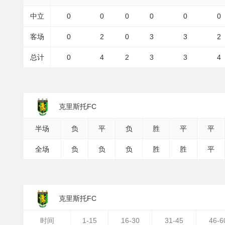
中立
0
0
0
0
0
0
客场
0
2
0
3
3
2
总计
0
4
2
3
3
4
克里斯托FC
半场
负
平
负
胜
平
平
全场
负
负
负
胜
胜
平
克里斯托FC
时间
1-15
16-30
31-45
46-6