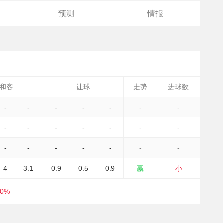
预测
情报
和客
让球
走势
进球数
-
-
-
-
-
-
-
-
-
-
-
-
-
-
-
-
-
-
-
-
-
4
3.1
0.9
0.5
0.9
赢
小
0%