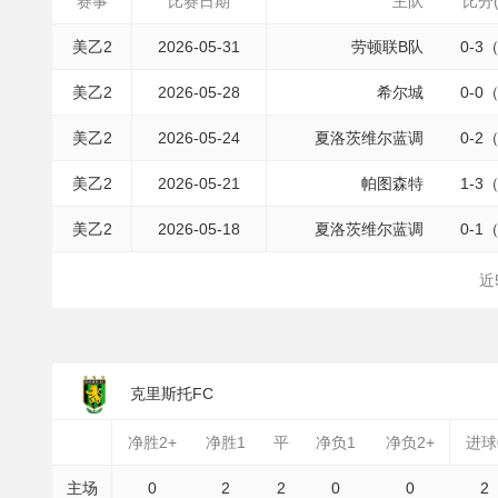
赛事
比赛日期
主队
比分
美乙2
2026-05-31
劳顿联B队
0-3
美乙2
2026-05-28
希尔城
0-0
美乙2
2026-05-24
夏洛茨维尔蓝调
0-2
美乙2
2026-05-21
帕图森特
1-3
美乙2
2026-05-18
夏洛茨维尔蓝调
0-1
近
克里斯托FC
净胜2+
净胜1
平
净负1
净负2+
进球
主场
0
2
2
0
0
2