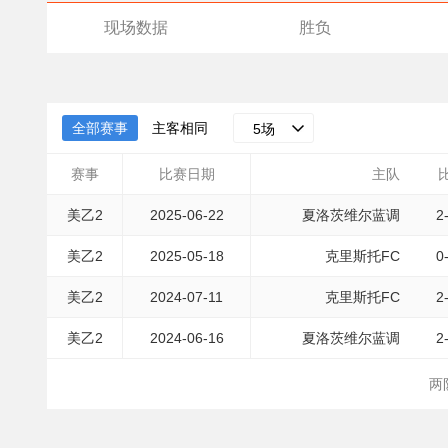
现场数据
胜负
全部赛事
主客相同
5场
赛事
比赛日期
主队
美乙2
2025-06-22
夏洛茨维尔蓝调
2
美乙2
2025-05-18
克里斯托FC
0
美乙2
2024-07-11
克里斯托FC
2
美乙2
2024-06-16
夏洛茨维尔蓝调
2
两