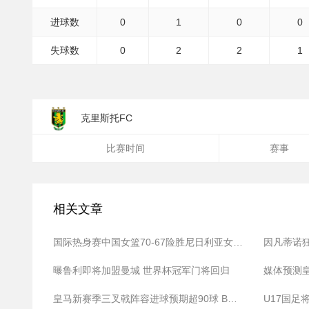
进球数
0
1
0
0
失球数
0
2
2
1
克里斯托FC
比赛时间
赛事
相关文章
国际热身赛中国女篮70-67险胜尼日利亚女篮 张子宇24分穆萨15分10板
曝鲁利即将加盟曼城 世界杯冠军门将回归
媒体预测
皇马新赛季三叉戟阵容进球预期超90球 BBC之后最强组合