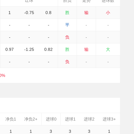
让球
胜负
走势
进球数
1
-0.75
0.8
胜
输
小
-
-
-
平
-
-
-
-
-
负
-
-
0.97
-1.25
0.82
胜
输
大
-
-
-
负
-
-
0%
净负1
净负2+
进球0
进球1
进球2
进球3+
1
1
3
3
3
1