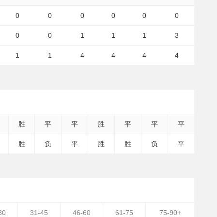
0
0
0
0
0
0
0
0
1
1
1
3
1
1
4
4
4
4
胜
平
平
胜
平
平
平
胜
负
平
胜
胜
负
平
30
31-45
46-60
61-75
75-90+