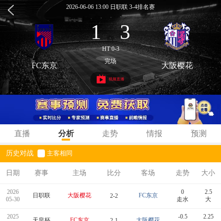
2026-06-06 13:00 日职联 3-4排名赛
1
3
:
HT 0-3
完场
FC东京
大阪樱花
视频直播
直播
分析
走势
情报
预测
历史对战
主客相同
日期
赛事
主场
比分
客场
走势
大小
2026
0
2.5
日职联
大阪樱花
FC东京
2-2
05-30
走水
大
2025
-0.5
2.25
天皇杯
FC东京
大阪樱花
2-1