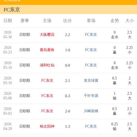
FC东京
日期
赛事
主场
比分
客场
走势
大小
2026
0
2.5
日职联
大阪樱花
FC东京
2-2
05-30
走水
大
2026
0
2.25
日职联
鹿岛鹿角
FC东京
1-0
05-23
赢
小
2026
0
2.25
日职联
浦和红钻
FC东京
0-0
05-16
走水
小
2026
0.5
2
日职联
FC东京
东京绿茵
2-1
05-10
赢
大
2026
1
2.5
日职联
FC东京
千叶市原
0-3
05-06
输
大
2026
0.5
2.5
日职联
FC东京
川崎前锋
2-0
05-02
赢
小
2026
0.25
2.5
日职联
柏太阳神
FC东京
1-3
04-29
输
大