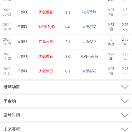
2026
0.25
2.5
日职联
大阪樱花
福冈黄蜂
1-1
05-03
输
小
2026
0.75
2.75
日职联
神户胜利船
大阪樱花
0-0
04-29
输
小
2026
1
2.75
日职联
广岛三箭
大阪樱花
2-1
04-25
走水
大
2026
0.25
2.75
日职联
大阪樱花
京都不死鸟
3-0
04-18
赢
大
2026
0.25
2.75
日职联
大阪钢巴
大阪樱花
0-1
04-11
输
小
进球场数
半全场
进球时间
未来赛程