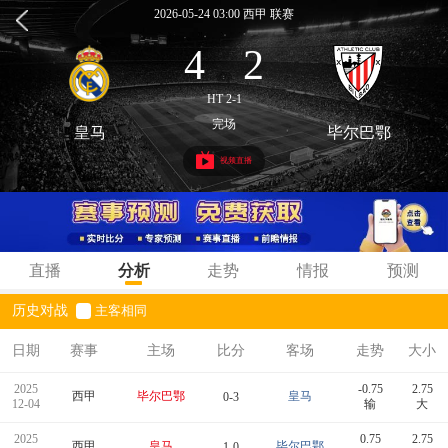
2026-05-24 03:00 西甲 联赛
4
2
:
HT 2-1
完场
皇马
毕尔巴鄂
视频直播
直播
分析
走势
情报
预测
历史对战
主客相同
日期
赛事
主场
比分
客场
走势
大小
2025
-0.75
2.75
西甲
毕尔巴鄂
皇马
0-3
12-04
输
大
2025
0.75
2.75
西甲
皇马
毕尔巴鄂
1-0