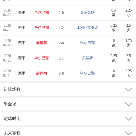
2026
0.5
2.25
西甲
毕尔巴鄂
奥萨苏纳
1-0
04-22
赢
小
2026
0.25
2.5
西甲
毕尔巴鄂
比利亚雷亚尔
1-2
04-13
输
大
2026
0
1.75
西甲
赫塔菲
毕尔巴鄂
2-0
04-05
赢
大
2026
0.25
2.5
西甲
毕尔巴鄂
贝蒂斯
2-1
03-23
赢
大
2026
0
2.25
西甲
赫罗纳
毕尔巴鄂
3-0
03-14
赢
大
进球场数
半全场
进球时间
未来赛程