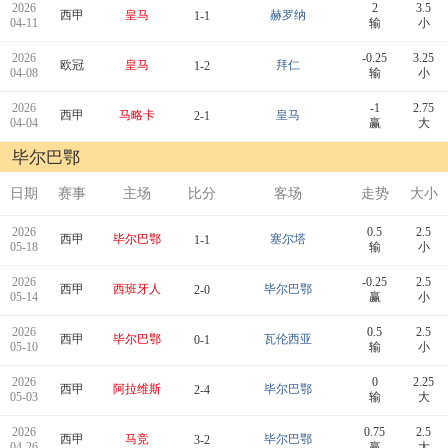
2026
2
3.5
西甲
皇马
赫罗纳
1-1
04-11
输
小
2026
-0.25
3.25
欧冠
皇马
拜仁
1-2
04-08
输
小
2026
-1
2.75
西甲
马略卡
皇马
2-1
04-04
赢
大
毕尔巴鄂
日期
赛事
主场
比分
客场
走势
大小
2026
0.5
2.5
西甲
毕尔巴鄂
塞尔塔
1-1
05-18
输
小
2026
-0.25
2.5
西甲
西班牙人
毕尔巴鄂
2-0
05-14
赢
小
2026
0.5
2.5
西甲
毕尔巴鄂
瓦伦西亚
0-1
05-10
输
小
2026
0
2.25
西甲
阿拉维斯
毕尔巴鄂
2-4
05-03
输
大
2026
0.75
2.5
西甲
马竞
毕尔巴鄂
3-2
04-26
赢
大