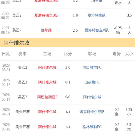
美乙2
夏洛特独立B队
烟草路
3-2
06-26
走水
大
2025
美乙2
夏洛特独立B队
1-0
夏洛特鹰队
3.5
06-22
2025
-0.25
3
美乙2
烟草路
夏洛特独立B队
2-5
06-19
输
大
阿什维尔城
日期
赛事
主场
比分
客场
走势
大小
2026
美乙2
阿什维尔城
3-0
港口城市FC
05-31
2026
美乙2
阿什维尔城
0-1
山胡桃FC
05-17
2026
美乙2
阿巴拉契亚F
0-0
阿什维尔城
05-14
2026
-0.5
3.25
美公开赛
阿什维尔城
诺克斯维尔部队
1-1
04-01
赢
小
2026
-0.5
3.5
美公开赛
阿什维尔城
格林维勒FC
3-1
03-19
赢
大