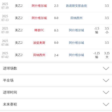
2025
美乙2
阿什维尔城
2-3
路易斯安那血统
3.5
07-19
2025
美乙2
阿什维尔城
0-0
田纳西州
3.5
07-13
2025
-1.5
3.5
美乙2
蜂群FC
阿什维尔城
0-3
07-10
输
小
2025
美乙2
波提奥斯
0-0
阿什维尔城
3.5
07-06
2025
-1.25
3.25
美乙2
田纳西州
阿什维尔城
2-4
07-02
输
大
进球场数
半全场
进球时间
未来赛程