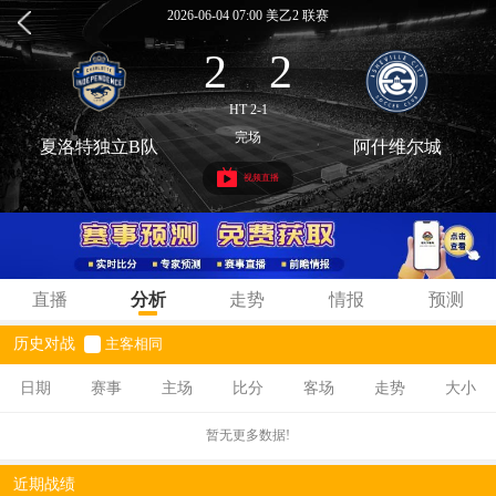
2026-06-04 07:00 美乙2 联赛
2
2
:
HT 2-1
完场
夏洛特独立B队
阿什维尔城
视频直播
直播
分析
走势
情报
预测
历史对战
主客相同
日期
赛事
主场
比分
客场
走势
大小
暂无更多数据!
近期战绩