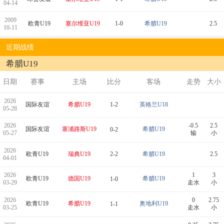
04-14
2009
欧青U19
塞尔维亚U19
1-0
希腊U19
2.5
10-11
近期战绩
希腊U19
日期
赛事
主场
比分
客场
走势
大小
2026
国际友谊
希腊U19
1-2
英格兰U18
05-28
2026
-0.5
2.5
国际友谊
塞浦路斯U19
希腊U19
0-2
05-27
输
小
2026
欧青U19
瑞典U19
2-2
希腊U19
2.5
04-01
2026
1
3
欧青U19
德国U19
希腊U19
1-0
03-29
走水
小
2026
0
2.75
欧青U19
希腊U19
奥地利U19
1-1
03-25
走水
小