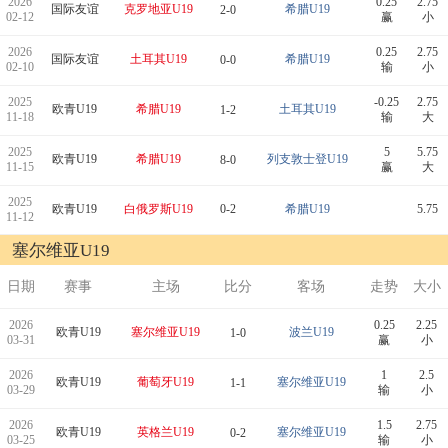
2026
0.25
2.75
国际友谊
克罗地亚U19
希腊U19
2-0
02-12
赢
小
2026
0.25
2.75
国际友谊
土耳其U19
希腊U19
0-0
02-10
输
小
2025
-0.25
2.75
欧青U19
希腊U19
土耳其U19
1-2
11-18
输
大
2025
5
5.75
欧青U19
希腊U19
列支敦士登U19
8-0
11-15
赢
大
2025
欧青U19
白俄罗斯U19
0-2
希腊U19
5.75
11-12
塞尔维亚U19
日期
赛事
主场
比分
客场
走势
大小
2026
0.25
2.25
欧青U19
塞尔维亚U19
波兰U19
1-0
03-31
赢
小
2026
1
2.5
欧青U19
葡萄牙U19
塞尔维亚U19
1-1
03-29
输
小
2026
1.5
2.75
欧青U19
英格兰U19
塞尔维亚U19
0-2
03-25
输
小