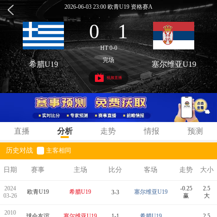
2026-06-03 23:00 欧青U19 资格赛A
0
1
:
HT 0-0
完场
希腊U19
塞尔维亚U19
视频直播
直播
分析
走势
情报
预测
历史对战
主客相同
日期
赛事
主场
比分
客场
走势
大小
2024
-0.25
2.5
欧青U19
希腊U19
塞尔维亚U19
3-3
03-26
赢
大
2010
球会友谊
塞尔维亚U19
1-1
希腊U19
2.5