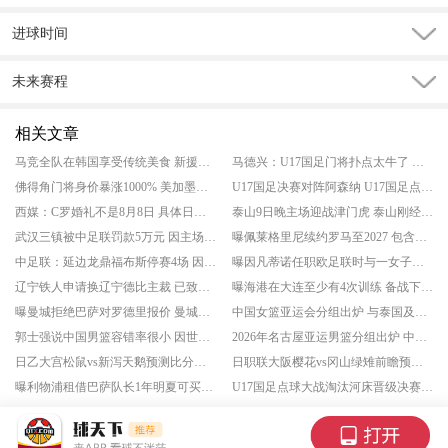
进球时间
未来赛程
相关文章
马竞全队在韩国享受传统美食 新援李刚仁宴请新东家全队
马德兴：U17国足门将扑点太牛了 替补门将点球大战连续贡献扑救
佛得角门将身价暴涨1000% 美加墨世界杯一战成名
U17国足决赛对阵阿森纳 U17国足点球淘汰河床
西媒：C罗婚礼不是8月8日 具体日期未公布
泰山9日晚主场迎战津门虎 泰山刚经历换帅
武汉三镇被中足联罚款5万元 因主场违规搭建表演舞台
曝佩莱格里尼续约罗马至2027 包含续约选项
中足联：延边龙鼎福布斯停赛4场 因球场出现暴力行为
曝因凡蒂诺任职欧足联时与一女子有染 欧足联支付赔偿金
辽宁铁人申请换辽宁德比主裁 已致函足协
曝海港在大连至少有4次训练 备战下一轮联赛
曝曼城拒绝巴萨对罗德里报价 曼城仍有意续约球员
中国女篮亚运会分组出炉 与泰国及印尼女篮同组
郭士强说中国男篮容错率很小 因世预赛成绩暂时靠后
2026年名古屋亚运男篮分组出炉 中国与菲律宾等同组
日乙大宫松鼠vs新泻天鹅预测比分结果 揭幕战谁先拔头筹
日职联大阪樱花vs冈山绿雉前瞻预测实力分析 升班马客场爆冷良机
曝利物浦租借巴萨队长1年明夏可买断 巴萨队长阿劳霍告别诺坎普
U17国足点球大战淘汰河床晋级决赛 将对阵阿森纳