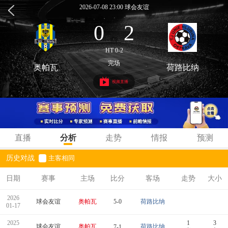
2026-07-08 23:00 球会友谊
0
2
:
HT 0-2
完场
奥帕瓦
荷路比纳
视频直播
直播
分析
走势
情报
预测
历史对战
主客相同
日期
赛事
主场
比分
客场
走势
大小
2026
球会友谊
奥帕瓦
5-0
荷路比纳
01-17
2025
1
3
球会友谊
奥帕瓦
荷路比纳
7-1