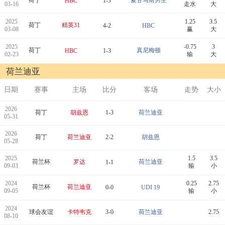
荷丁
夏甘马斯男生
HBC
1-3
03-16
走水
大
2025
1.25
3.5
荷丁
精英31
4-2
HBC
03-08
赢
大
2025
-0.75
3
荷丁
真尼梅顿
HBC
1-3
02-23
输
大
荷兰迪亚
日期
赛事
主场
比分
客场
走势
大小
2026
荷丁
胡兹恩
1-3
荷兰迪亚
05-31
2026
荷丁
荷兰迪亚
2-2
胡兹恩
05-28
2025
1.5
3.5
荷兰杯
罗达
荷兰迪亚
1-1
09-03
输
小
2024
0.25
2.75
荷兰杯
荷兰迪亚
0-0
UDI 19
09-05
输
小
2024
球会友谊
卡特韦克
3-0
荷兰迪亚
2.75
08-10