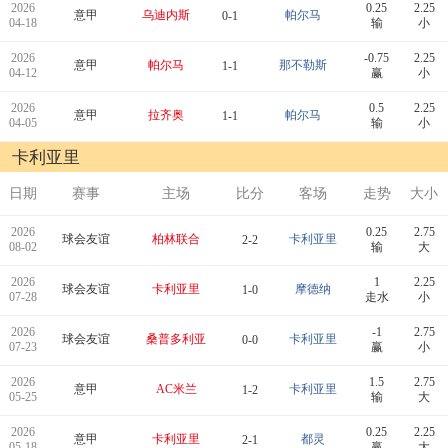
2026
0.25
2.25
意甲
乌迪内斯
帕尔马
0-1
04-18
输
小
2026
-0.75
2.25
意甲
帕尔马
那不勒斯
1-1
04-12
赢
小
2026
0.5
2.25
意甲
拉齐奥
帕尔马
1-1
04-05
输
小
卡利亚里
日期
赛事
主场
比分
客场
走势
大小
2026
0.25
2.75
球会友谊
柏林联合
卡利亚里
2-2
08-02
输
大
2026
1
2.25
球会友谊
卡利亚里
摩德纳
1-0
07-28
走水
小
2026
-1
2.75
球会友谊
桑普多利亚
卡利亚里
0-0
07-23
赢
小
2026
1.5
2.75
意甲
AC米兰
卡利亚里
1-2
05-25
输
大
2026
0.25
2.25
意甲
卡利亚里
都灵
2-1
05-18
赢
大