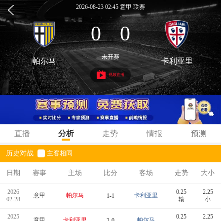
2026-08-23 02:45 意甲 联赛
0
0
:
未开赛
帕尔马
卡利亚里
视频直播
直播
分析
走势
情报
预测
历史对战
主客相同
日期
赛事
主场
比分
客场
走势
大小
2026
0.25
2.25
意甲
帕尔马
卡利亚里
1-1
02-28
输
小
2025
0.25
2.25
意甲
卡利亚里
帕尔马
2-0