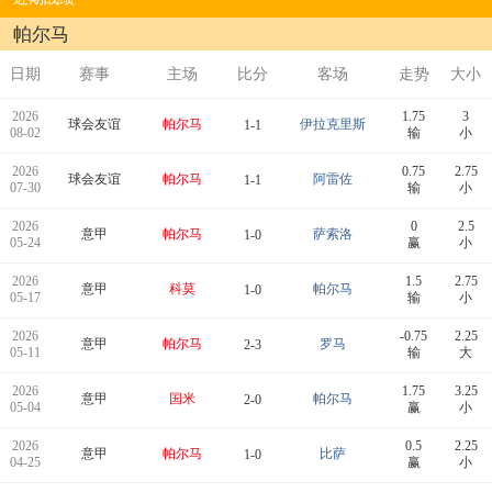
帕尔马
日期
赛事
主场
比分
客场
走势
大小
2026
1.75
3
球会友谊
帕尔马
伊拉克里斯
1-1
08-02
输
小
2026
0.75
2.75
球会友谊
帕尔马
阿雷佐
1-1
07-30
输
小
2026
0
2.5
意甲
帕尔马
萨索洛
1-0
05-24
赢
小
2026
1.5
2.75
意甲
科莫
帕尔马
1-0
05-17
输
小
2026
-0.75
2.25
意甲
帕尔马
罗马
2-3
05-11
输
大
2026
1.75
3.25
意甲
国米
帕尔马
2-0
05-04
赢
小
2026
0.5
2.25
意甲
帕尔马
比萨
1-0
04-25
赢
小