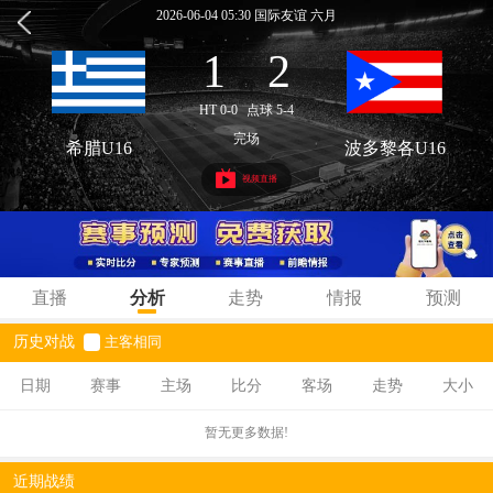
2026-06-04 05:30 国际友谊 六月
1
2
:
HT 0-0
点球 5-4
完场
希腊U16
波多黎各U16
视频直播
直播
分析
走势
情报
预测
历史对战
主客相同
日期
赛事
主场
比分
客场
走势
大小
暂无更多数据!
近期战绩