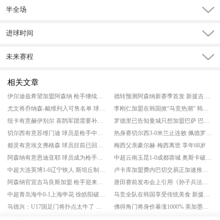
半全场
进球时间
未来赛程
相关文章
伊尔迪兹希望加盟阿森纳 枪手继续推动左边锋引援工作
德转预测阿森纳新赛季首发 新援吉马良斯将成为主力
尤文将乔纳森-戴维列入可售名单 球员表现不达预期
李刚仁加盟在韩国掀“马竞热潮” 韩国首个官方马竞球迷组织近期成立
纽卡有意赫伊别尔 喜鹊军团需要补充中场
罗德里已告知曼城只想加盟巴萨 巴萨准备了新一轮报价
切尔西有意苏维门迪 球员是枪手中场关键
热身赛切尔西3-0米兰止连败 佩德罗双响 凯塞多世界波
都灵有意埃文弗格森 球员目前已回归布莱顿
梅西父亲豪尔赫·梅西离世 享年68岁
阿森纳有意恩迪亚耶 球员成为枪手选择之一
中超云南玉昆1-0成都蓉城 奥斯卡破门 卡约进球被吹
中超大连英博1-0辽宁铁人 斯坦丘制胜 毕津浩、阿奇姆彭、严鼎皓进球被吹
卢卡库加盟费内巴切交易正加速推进 球员预计转战土超
阿森纳官宣吉马良斯加盟 枪手迎来中场强援
唐田赛前发布会上引用《孙子兵法》 泰山将战强敌
中超青岛海牛0-1上海申花 徐皓阳破门制胜 牟鹏飞献神扑
马竞全队在韩国享受传统美食 新援李刚仁宴请新东家全队
马德兴：U17国足门将扑点太牛了 替补门将点球大战连续贡献扑救
佛得角门将身价暴涨1000% 美加墨世界杯一战成名