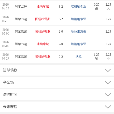
2026
0.25
2.25
阿尔巴杯
迪纳摩城
埃格纳蒂亚
3-2
05-14
赢
大
2026
阿尔巴超
图塔杜雷斯
3-2
埃格纳蒂亚
2.25
05-10
2026
阿尔巴超
埃格纳蒂亚
2-0
地拉那游击
2.25
05-06
2026
阿尔巴超
迪纳摩城
2-0
埃格纳蒂亚
2.25
05-02
2026
1.25
2.25
阿尔巴超
埃格纳蒂亚
沃拉
0-2
04-27
输
小
进球场数
半全场
进球时间
未来赛程