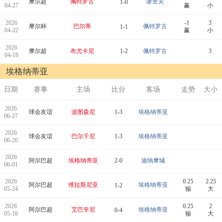
摩尔超
佩特罗古
谢里夫
1-0
04-27
赢
小
2026
-1
3
摩尔杯
巴尔蒂
佩特罗古
1-1
04-22
赢
小
2026
摩尔超
布尤卡尼
1-2
佩特罗古
3
04-18
埃格纳蒂亚
日期
赛事
主场
比分
客场
走势
大小
2026
球会友谊
波图森尼
1-3
埃格纳蒂亚
06-27
2026
球会友谊
巴尔干尼
1-3
埃格纳蒂亚
06-20
2026
阿尔巴超
埃格纳蒂亚
2-0
迪纳摩城
06-01
2026
0.25
2.25
阿尔巴超
维拉斯尼亚
埃格纳蒂亚
1-2
05-24
输
大
2026
0.25
2
阿尔巴超
艾巴辛尼
埃格纳蒂亚
0-4
05-18
输
大