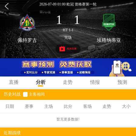
2026-07-09 01:00 欧冠 资格赛第一轮
1
1
:
HT 1-1
完场
佩特罗古
埃格纳蒂亚
视频直播
直播
分析
走势
情报
预测
历史对战
主客相同
日期
赛事
主场
比分
客场
走势
大小
暂无更多数据!
近期战绩