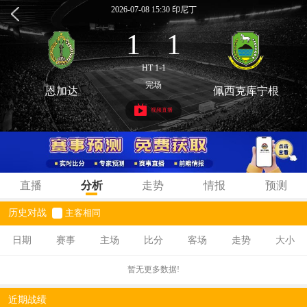
2026-07-08 15:30 印尼丁
1
1
:
HT 1-1
完场
恩加达
佩西克库宁根
视频直播
直播
分析
走势
情报
预测
历史对战
主客相同
日期
赛事
主场
比分
客场
走势
大小
暂无更多数据!
近期战绩