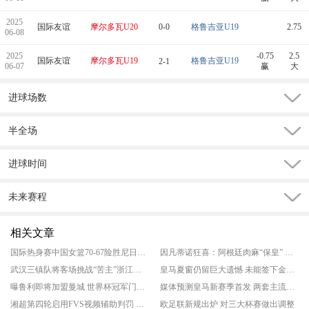
2025
国际友谊
摩尔多瓦U20
0-0
格鲁吉亚U19
2.75
06-08
2025
-0.75
2.5
国际友谊
摩尔多瓦U19
格鲁吉亚U19
2-1
06-07
赢
大
进球场数
半全场
进球时间
未来赛程
相关文章
国际热身赛中国女篮70-67险胜尼日利亚女篮 张子宇24分穆萨15分10板
因凡蒂诺狂喜：阿根廷肉麻“保皇” 欧足联态度仍强硬
武汉三镇队将客场挑战“苦主”浙江队 保级关键战
皇马夏窗仍留巨大遗憾 未能签下金球奖中场
曝鲁利即将加盟曼城 世界杯冠军门将回归
媒体预测皇马新赛季首发 两套主流阵型曝光
湘超第四轮启用FVS视频辅助判罚 此前多次出现争议判罚
欧足联新规出炉 对三大杯赛做出调整