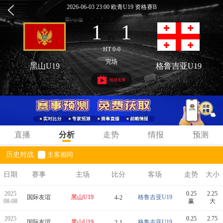
2026-06-03 23:00 欧青U19 资格赛B
1
1
:
HT 0-0
完场
黑山U19
格鲁吉亚U19
视频直播
直播
分析
走势
情报
预测
历史对战
主客相同
日期
赛事
主场
比分
客场
走势
大小
2025
0.25
2.25
国际友谊
黑山U19
格鲁吉亚U19
4-2
08-08
赢
大
2025
0.25
2.75
国际友谊
黑山U19
格鲁吉亚U19
2-1