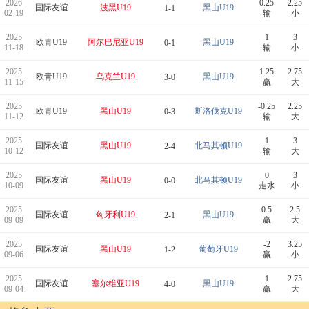
2026
0.25
2.25
国际友谊
波黑U19
黑山U19
1-1
02-19
输
小
2025
1
3
欧青U19
阿尔巴尼亚U19
黑山U19
0-1
11-18
输
小
2025
1.25
2.75
欧青U19
乌克兰U19
黑山U19
3-0
11-15
赢
大
2025
-0.25
2.25
欧青U19
黑山U19
斯洛伐克U19
0-3
11-12
输
大
2025
1
3
国际友谊
黑山U19
北马其顿U19
2-4
10-12
输
大
2025
0
3
国际友谊
黑山U19
北马其顿U19
0-0
10-09
走水
小
2025
0.5
2.5
国际友谊
匈牙利U19
黑山U19
2-1
09-09
赢
大
2025
-2
3.25
国际友谊
黑山U19
葡萄牙U19
1-2
09-06
赢
小
2025
1
2.75
国际友谊
塞尔维亚U19
黑山U19
4-0
09-04
赢
大