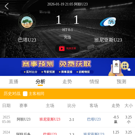
2026-01-19 21:05 阿联U23
1
1
:
HT 0-1
完场
巴塔U23
班尼亚斯U23
视频直播
直播
分析
走势
情报
预测
历史对战
主客相同
日期
赛事
主场
比分
客场
走势
大小
2025
-0.5
3.25
阿联U23
班尼亚斯U23
巴塔U23
2-1
05-06
赢
小
2024
1.25
3.25
阿联后备
巴塔U23
班尼亚斯U23
2-3