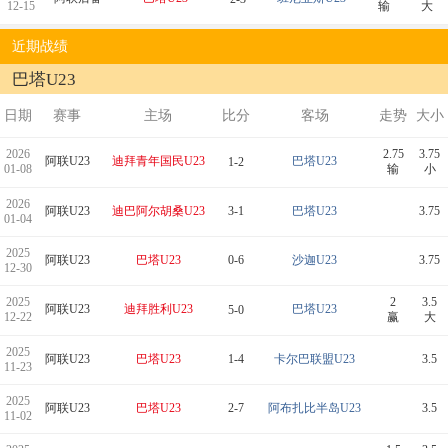
12-15
输
大
近期战绩
巴塔U23
日期
赛事
主场
比分
客场
走势
大小
2026
2.75
3.75
阿联U23
迪拜青年国民U23
巴塔U23
1-2
01-08
输
小
2026
阿联U23
迪巴阿尔胡桑U23
3-1
巴塔U23
3.75
01-04
2025
阿联U23
巴塔U23
0-6
沙迦U23
3.75
12-30
2025
2
3.5
阿联U23
迪拜胜利U23
巴塔U23
5-0
12-22
赢
大
2025
阿联U23
巴塔U23
1-4
卡尔巴联盟U23
3.5
11-23
2025
阿联U23
巴塔U23
2-7
阿布扎比半岛U23
3.5
11-02