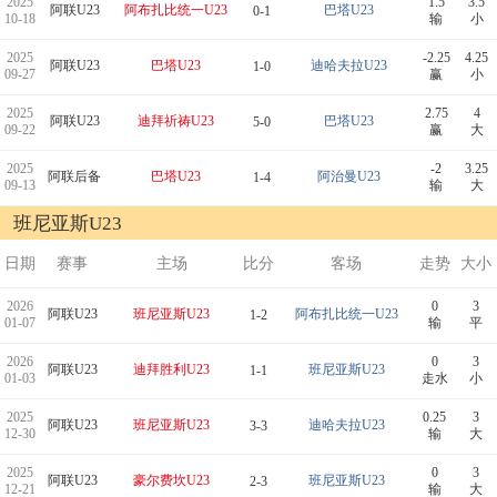
2025
1.5
3.5
阿联U23
阿布扎比统一U23
巴塔U23
0-1
10-18
输
小
2025
-2.25
4.25
阿联U23
巴塔U23
迪哈夫拉U23
1-0
09-27
赢
小
2025
2.75
4
阿联U23
迪拜祈祷U23
巴塔U23
5-0
09-22
赢
大
2025
-2
3.25
阿联后备
巴塔U23
阿治曼U23
1-4
09-13
输
大
班尼亚斯U23
日期
赛事
主场
比分
客场
走势
大小
2026
0
3
阿联U23
班尼亚斯U23
阿布扎比统一U23
1-2
01-07
输
平
2026
0
3
阿联U23
迪拜胜利U23
班尼亚斯U23
1-1
01-03
走水
小
2025
0.25
3
阿联U23
班尼亚斯U23
迪哈夫拉U23
3-3
12-30
输
大
2025
0
3
阿联U23
豪尔费坎U23
班尼亚斯U23
2-3
12-21
输
大