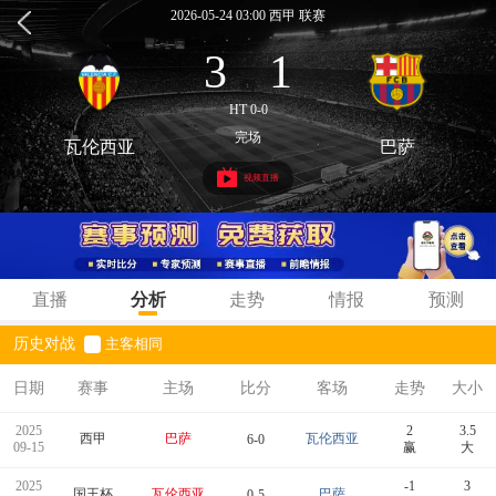
2026-05-24 03:00 西甲 联赛
3
1
:
HT 0-0
完场
瓦伦西亚
巴萨
视频直播
直播
分析
走势
情报
预测
历史对战
主客相同
日期
赛事
主场
比分
客场
走势
大小
2025
2
3.5
西甲
巴萨
瓦伦西亚
6-0
09-15
赢
大
2025
-1
3
国王杯
瓦伦西亚
巴萨
0-5