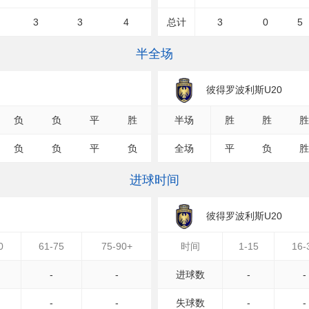
3
3
4
总计
3
0
5
半全场
彼得罗波利斯U20
负
负
平
胜
半场
胜
胜
胜
负
负
平
负
全场
平
负
胜
进球时间
彼得罗波利斯U20
0
61-75
75-90+
时间
1-15
16-
-
-
进球数
-
-
-
-
失球数
-
-