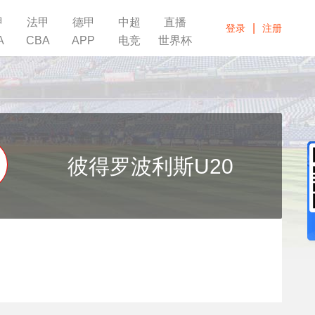
甲
法甲
德甲
中超
直播
|
登录
注册
A
CBA
APP
电竞
世界杯
彼得罗波利斯U20