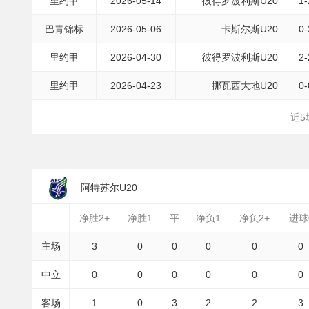
里约甲
2026-05-14
彼得罗波利斯U20
1
巴青锦标
2026-05-06
卡斯尔斯U20
0
里约甲
2026-04-30
彼得罗波利斯U20
2
里约甲
2026-04-23
挪瓦西大地U20
0
近
5
阿特苏尔U20
净胜2+
净胜1
平
净负1
净负2+
进球
主场
3
0
0
0
0
0
中立
0
0
0
0
0
0
客场
1
0
3
2
2
3