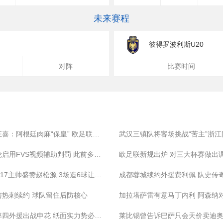
未来赛程
彼得罗波利斯U20
对阵
比赛时间
因凡蒂诺狂喜：阿根廷肉麻“保皇” 欧足联态度仍强硬
湘超第四轮启用FVS视频辅助判罚 此前多次出现争议判罚
欧足联新规出炉 对三大杯赛做出
勒沃库森U17主帅盛赞赵松源 3场造6球让德甲梯队刮目相看
与热刺续约 球队留住后防核心
海牛大概率四外援出战申花 纸面实力势必大幅提升