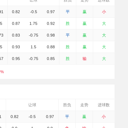
让球
胜负
走势
进球数
91
0.82
-0.5
0.97
平
赢
小
.5
0.87
1.75
0.92
胜
赢
大
73
0.83
-0.75
0.98
平
赢
大
.5
0.93
1.5
0.88
胜
赢
大
67
0.95
-0.75
0.85
胜
输
大
0%
让球
胜负
走势
进球数
1
0.82
-0.5
0.97
平
赢
小