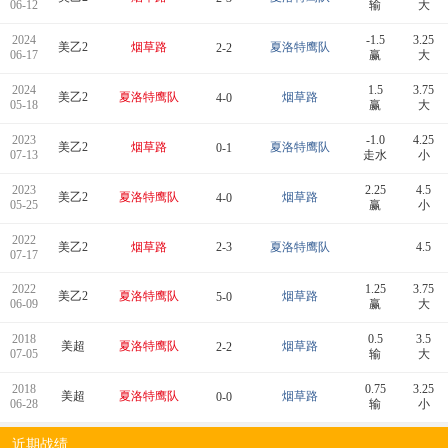
06-12
输
大
2024
-1.5
3.25
美乙2
烟草路
夏洛特鹰队
2-2
06-17
赢
大
2024
1.5
3.75
美乙2
夏洛特鹰队
烟草路
4-0
05-18
赢
大
2023
-1.0
4.25
美乙2
烟草路
夏洛特鹰队
0-1
07-13
走水
小
2023
2.25
4.5
美乙2
夏洛特鹰队
烟草路
4-0
05-25
赢
小
2022
美乙2
烟草路
2-3
夏洛特鹰队
4.5
07-17
2022
1.25
3.75
美乙2
夏洛特鹰队
烟草路
5-0
06-09
赢
大
2018
0.5
3.5
美超
夏洛特鹰队
烟草路
2-2
07-05
输
大
2018
0.75
3.25
美超
夏洛特鹰队
烟草路
0-0
06-28
输
小
近期战绩