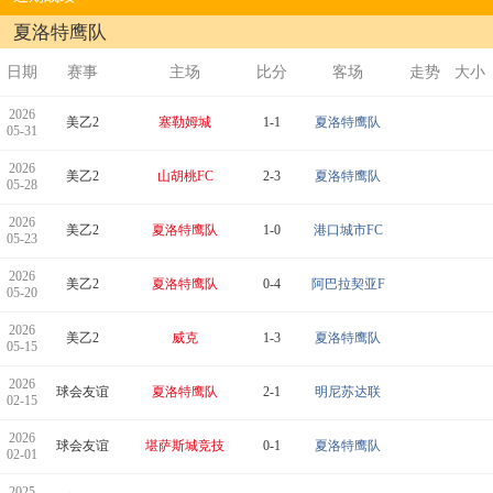
夏洛特鹰队
日期
赛事
主场
比分
客场
走势
大小
2026
美乙2
塞勒姆城
1-1
夏洛特鹰队
05-31
2026
美乙2
山胡桃FC
2-3
夏洛特鹰队
05-28
2026
美乙2
夏洛特鹰队
1-0
港口城市FC
05-23
2026
美乙2
夏洛特鹰队
0-4
阿巴拉契亚F
05-20
2026
美乙2
威克
1-3
夏洛特鹰队
05-15
2026
球会友谊
夏洛特鹰队
2-1
明尼苏达联
02-15
2026
球会友谊
堪萨斯城竞技
0-1
夏洛特鹰队
02-01
2025