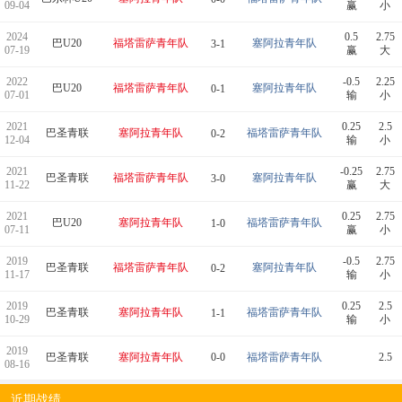
09-04
赢
小
2024
0.5
2.75
巴U20
福塔雷萨青年队
塞阿拉青年队
3-1
07-19
赢
大
2022
-0.5
2.25
巴U20
福塔雷萨青年队
塞阿拉青年队
0-1
07-01
输
小
2021
0.25
2.5
巴圣青联
塞阿拉青年队
福塔雷萨青年队
0-2
12-04
输
小
2021
-0.25
2.75
巴圣青联
福塔雷萨青年队
塞阿拉青年队
3-0
11-22
赢
大
2021
0.25
2.75
巴U20
塞阿拉青年队
福塔雷萨青年队
1-0
07-11
赢
小
2019
-0.5
2.75
巴圣青联
福塔雷萨青年队
塞阿拉青年队
0-2
11-17
输
小
2019
0.25
2.5
巴圣青联
塞阿拉青年队
福塔雷萨青年队
1-1
10-29
输
小
2019
巴圣青联
塞阿拉青年队
0-0
福塔雷萨青年队
2.5
08-16
近期战绩