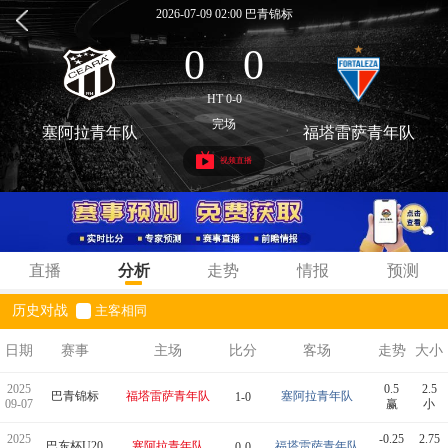
2026-07-09 02:00 巴青锦标
0
0
:
HT 0-0
完场
塞阿拉青年队
福塔雷萨青年队
视频直播
直播
分析
走势
情报
预测
历史对战
主客相同
日期
赛事
主场
比分
客场
走势
大小
2025
0.5
2.5
巴青锦标
福塔雷萨青年队
塞阿拉青年队
1-0
09-07
赢
小
2025
-0.25
2.75
巴东杯U20
塞阿拉青年队
福塔雷萨青年队
0-0