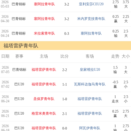
2026
2.75
3.75
巴青锦标
塞阿拉青年队
亚利安莎CEU20
3-2
05-03
输
大
2026
0.25
2.25
巴青锦标
塞阿拉青年队
米内罗竞技青年队
3-2
04-30
赢
大
2026
0.25
2.5
巴青锦标
米拉索青年队
塞阿拉青年队
0-3
04-24
输
大
福塔雷萨青年队
日期
赛事
主场
比分
客场
走势
大小
2026
1.5
3
巴青锦标
福塔雷萨青年队
皇家维拉U20
2-2
07-05
输
大
2026
-0.5
2.5
巴U20
福塔雷萨青年队
瓦斯科达伽马青年队
1-1
07-02
赢
小
2026
1
2.5
巴U20
圣保罗青年队
福塔雷萨青年队
1-0
06-24
走水
小
2026
0.25
2.75
巴U20
格雷米奥青年队
福塔雷萨青年队
2-1
06-21
赢
大
2026
1
2.75
巴U20
福塔雷萨青年队
阿瓦伊青年队
0-0
06-18
输
小