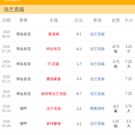
法兰克福
日期
赛事
主场
比分
客场
走势
大小
2026
球会友谊
曼海姆
0-1
法兰克福
08-01
2026
-0.75
3.25
球会友谊
特拉布宗
法兰克福
0-3
07-26
输
小
2026
-5.75
7.25
球会友谊
FC吉森
法兰克福
1-7
07-18
输
大
2026
球会友谊
桑德豪森
3-3
法兰克福
7.25
05-21
2026
球会友谊
洛特维法兰克福
0-7
法兰克福
7.25
05-20
2026
-0.5
3.75
德甲
法兰克福
斯图加特
2-2
05-16
赢
大
2026
1.25
3.5
德甲
多特蒙德
法兰克福
3-2
05-09
输
大