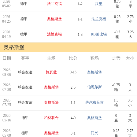
2026
0.75
3
德甲
法兰克福
汉堡
1-2
05-02
输
平
2026
0.25
2.75
德甲
奥格斯堡
法兰克福
1-1
04-25
输
小
2026
-0.5
3.25
德甲
法兰克福
RB莱比锡
1-3
04-19
输
大
奥格斯堡
日期
赛事
主场
比分
客场
走势
大小
2026
球会友谊
施瓦兹
0-15
奥格斯堡
08-06
2026
-0.75
3
球会友谊
奥格斯堡
伯恩茅斯
2-5
07-30
输
大
2026
1.5
3.5
球会友谊
奥格斯堡
萨尔布吕肯
1-1
07-25
输
小
2026
0
3
德甲
柏林联合
奥格斯堡
4-0
05-16
赢
大
2026
0.25
2.75
德甲
奥格斯堡
门兴
3-1
05-09
赢
大