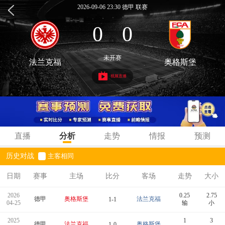
2026-09-06 23:30 德甲 联赛
0
0
:
未开赛
法兰克福
奥格斯堡
视频直播
直播
分析
走势
情报
预测
历史对战
主客相同
日期
赛事
主场
比分
客场
走势
大小
2026
0.25
2.75
德甲
奥格斯堡
法兰克福
1-1
04-25
输
小
2025
1
3
德甲
法兰克福
奥格斯堡
1-0