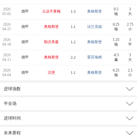
2026
0.5
3
德甲
云达不莱梅
奥格斯堡
1-3
05-02
输
大
2026
0.25
2.75
德甲
奥格斯堡
法兰克福
1-1
04-25
输
小
2026
1.25
3
德甲
勒沃库森
奥格斯堡
1-2
04-18
输
平
2026
-0.5
3
德甲
奥格斯堡
霍芬海姆
2-2
04-11
赢
大
2026
0.25
2.5
德甲
汉堡
奥格斯堡
1-1
04-04
输
小
进球场数
半全场
进球时间
未来赛程