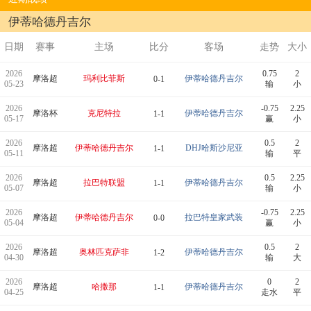
伊蒂哈德丹吉尔
日期
赛事
主场
比分
客场
走势
大小
2026
0.75
2
摩洛超
玛利比菲斯
伊蒂哈德丹吉尔
0-1
05-23
输
小
2026
-0.75
2.25
摩洛杯
克尼特拉
伊蒂哈德丹吉尔
1-1
05-17
赢
小
2026
0.5
2
摩洛超
伊蒂哈德丹吉尔
DHJ哈斯沙尼亚
1-1
05-11
输
平
2026
0.5
2.25
摩洛超
拉巴特联盟
伊蒂哈德丹吉尔
1-1
05-07
输
小
2026
-0.75
2.25
摩洛超
伊蒂哈德丹吉尔
拉巴特皇家武装
0-0
05-04
赢
小
2026
0.5
2
摩洛超
奥林匹克萨非
伊蒂哈德丹吉尔
1-2
04-30
输
大
2026
0
2
摩洛超
哈撒那
伊蒂哈德丹吉尔
1-1
04-25
走水
平