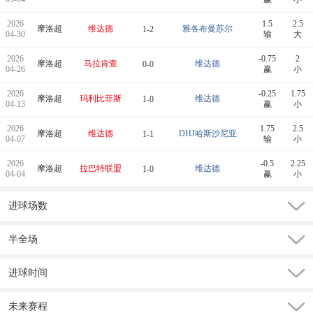
2026
1.5
2.5
摩洛超
维达德
雅各布曼苏尔
1-2
04-30
输
大
2026
-0.75
2
摩洛超
马拉肯查
维达德
0-0
04-26
赢
小
2026
-0.25
1.75
摩洛超
玛利比菲斯
维达德
1-0
04-13
赢
小
2026
1.75
2.5
摩洛超
维达德
DHJ哈斯沙尼亚
1-1
04-07
输
小
2026
-0.5
2.25
摩洛超
拉巴特联盟
维达德
1-0
04-04
赢
小
进球场数
半全场
进球时间
未来赛程