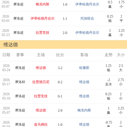
2026
0.5
1.75
摩洛超
梅克内斯
伊蒂哈德丹吉尔
1-0
03-07
赢
小
2026
0.25
2
摩洛超
伊蒂哈德丹吉尔
托加联合
1-1
03-01
输
平
2026
1
2.25
摩洛超
拉贾竞技
伊蒂哈德丹吉尔
2-0
02-23
赢
小
维达德
日期
赛事
主场
比分
客场
走势
大小
2026
1.25
2.5
摩洛超
维达德
哈撒那
3-2
05-24
输
大
2026
-2
2.75
摩洛杯
拉贾德贝尼
维达德
0-2
05-17
走水
小
2026
0.25
2
摩洛超
拉贾竞技
维达德
0-1
05-10
输
小
2026
1
2.25
摩洛超
维达德
梅克内斯
2-0
05-07
赢
小
2026
-0.75
2
摩洛超
兹马姆拉
维达德
1-0
05-04
赢
小