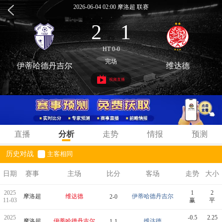
2026-06-04 02:00 摩洛超 联赛
2
1
:
HT 0-0
完场
伊蒂哈德丹吉尔
维达德
视频直播
直播
分析
走势
情报
预测
历史对战
主客相同
日期
赛事
主场
比分
客场
走势
大小
2025
1
2
摩洛超
维达德
伊蒂哈德丹吉尔
2-0
11-03
赢
平
2025
-0.5
2.25
摩洛超
伊蒂哈德丹吉尔
维达德
1-1