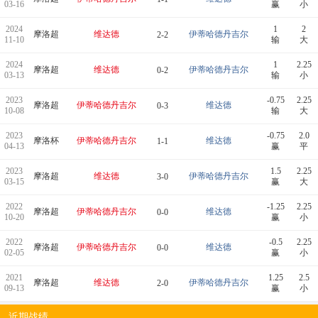
03-16
赢
小
2024
1
2
摩洛超
维达德
伊蒂哈德丹吉尔
2-2
11-10
输
大
2024
1
2.25
摩洛超
维达德
伊蒂哈德丹吉尔
0-2
03-13
输
小
2023
-0.75
2.25
摩洛超
伊蒂哈德丹吉尔
维达德
0-3
10-08
输
大
2023
-0.75
2.0
摩洛杯
伊蒂哈德丹吉尔
维达德
1-1
04-13
赢
平
2023
1.5
2.25
摩洛超
维达德
伊蒂哈德丹吉尔
3-0
03-15
赢
大
2022
-1.25
2.25
摩洛超
伊蒂哈德丹吉尔
维达德
0-0
10-20
赢
小
2022
-0.5
2.25
摩洛超
伊蒂哈德丹吉尔
维达德
0-0
02-05
赢
小
2021
1.25
2.5
摩洛超
维达德
伊蒂哈德丹吉尔
2-0
09-13
赢
小
近期战绩