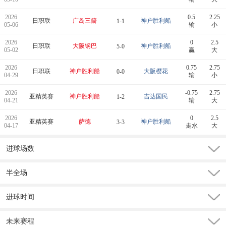
2026
0.5
2.25
日职联
广岛三箭
神户胜利船
1-1
05-06
输
小
2026
0
2.5
日职联
大阪钢巴
神户胜利船
5-0
05-02
赢
大
2026
0.75
2.75
日职联
神户胜利船
大阪樱花
0-0
04-29
输
小
2026
-0.75
2.75
亚精英赛
神户胜利船
吉达国民
1-2
04-21
输
大
2026
0
2.5
亚精英赛
萨德
神户胜利船
3-3
04-17
走水
大
进球场数
半全场
进球时间
未来赛程