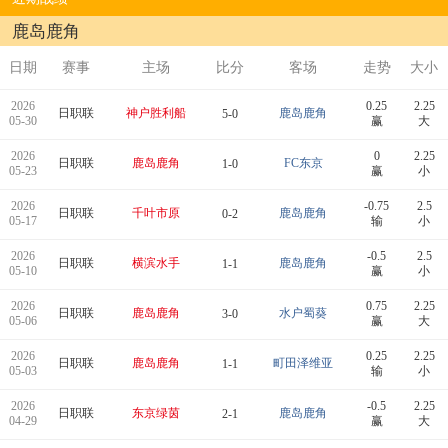
鹿岛鹿角
日期
赛事
主场
比分
客场
走势
大小
2026
0.25
2.25
日职联
神户胜利船
鹿岛鹿角
5-0
05-30
赢
大
2026
0
2.25
日职联
鹿岛鹿角
FC东京
1-0
05-23
赢
小
2026
-0.75
2.5
日职联
千叶市原
鹿岛鹿角
0-2
05-17
输
小
2026
-0.5
2.5
日职联
横滨水手
鹿岛鹿角
1-1
05-10
赢
小
2026
0.75
2.25
日职联
鹿岛鹿角
水户蜀葵
3-0
05-06
赢
大
2026
0.25
2.25
日职联
鹿岛鹿角
町田泽维亚
1-1
05-03
输
小
2026
-0.5
2.25
日职联
东京绿茵
鹿岛鹿角
2-1
04-29
赢
大