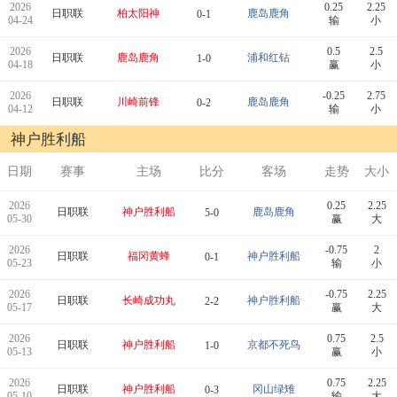
2026
0.25
2.25
日职联
柏太阳神
鹿岛鹿角
0-1
04-24
输
小
2026
0.5
2.5
日职联
鹿岛鹿角
浦和红钻
1-0
04-18
赢
小
2026
-0.25
2.75
日职联
川崎前锋
鹿岛鹿角
0-2
04-12
输
小
神户胜利船
日期
赛事
主场
比分
客场
走势
大小
2026
0.25
2.25
日职联
神户胜利船
鹿岛鹿角
5-0
05-30
赢
大
2026
-0.75
2
日职联
福冈黄蜂
神户胜利船
0-1
05-23
输
小
2026
-0.75
2.25
日职联
长崎成功丸
神户胜利船
2-2
05-17
赢
大
2026
0.75
2.5
日职联
神户胜利船
京都不死鸟
1-0
05-13
赢
小
2026
0.75
2.25
日职联
神户胜利船
冈山绿雉
0-3
05-10
输
大