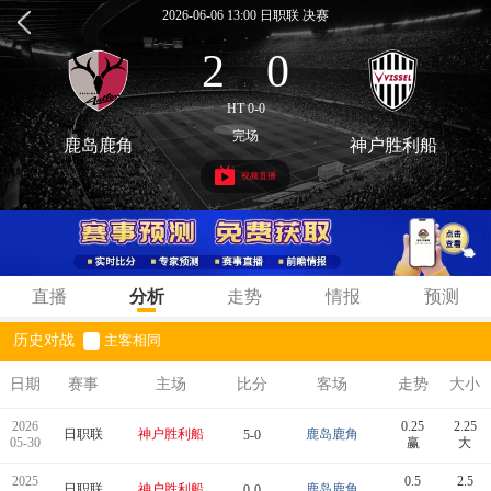
2026-06-06 13:00 日职联 决赛
2
0
:
HT 0-0
完场
鹿岛鹿角
神户胜利船
视频直播
直播
分析
走势
情报
预测
历史对战
主客相同
日期
赛事
主场
比分
客场
走势
大小
2026
0.25
2.25
日职联
神户胜利船
鹿岛鹿角
5-0
05-30
赢
大
2025
0.5
2.5
日职联
神户胜利船
鹿岛鹿角
0-0